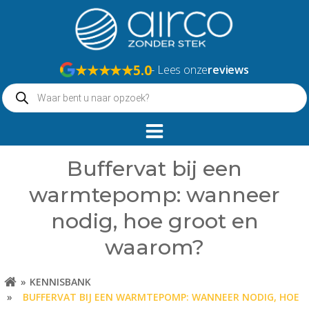
Naar
de
inhoud
springen
★★★★★
5.0
- Lees onze
reviews
Producten
zoeken
Buffervat bij een
warmtepomp: wanneer
nodig, hoe groot en
waarom?
KENNISBANK
BUFFERVAT BIJ EEN WARMTEPOMP: WANNEER NODIG, HOE