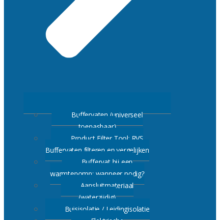
Buffervaten (universeel
toepasbaar)
Product Filter Tool: RVS
Buffervaten filteren en vergelijken
Buffervat bij een
warmtepomp: wanneer nodig?
Aansluitmateriaal
(waterzijdig)
Buisisolatie / Leidingisolatie