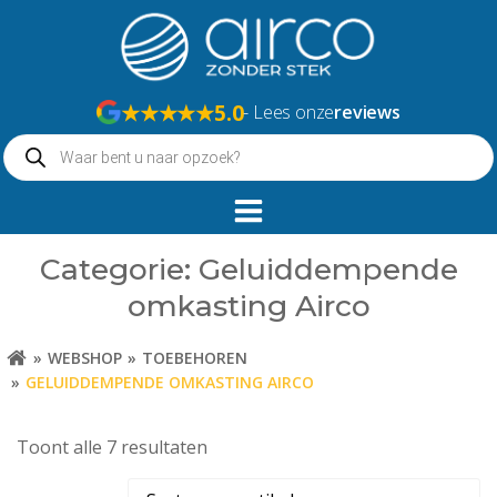
Naar
de
inhoud
springen
★★★★★
5.0
- Lees onze
reviews
Producten
zoeken
Categorie: Geluiddempende
omkasting Airco
WEBSHOP
TOEBEHOREN
GELUIDDEMPENDE OMKASTING AIRCO
Toont alle 7 resultaten