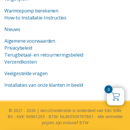
Warmtepomp berekenen
How-to Installatie-Instructies
Nieuws
Algemene voorwaarden
Privacybeleid
Terugbetaal- en retourneringsbeleid
Verzendkosten
Veelgestelde vragen
Installaties van onze klanten in beeld
0
© 2021 - 2026 | AircoZonderstek is onderdeel van Edo Stille
BV - KVK: 90961293 - BTW: NL865509797B01 - Alle vermelde
prijzen zijn inclusief BTW