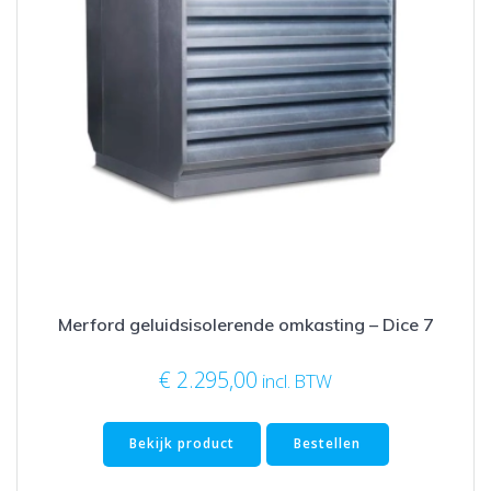
Merford geluidsisolerende omkasting – Dice 7
€
2.295,00
incl. BTW
Bekijk product
Bestellen