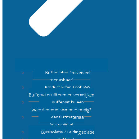
Buffervaten (universeel
toepasbaar)
Product Filter Tool: RVS
Buffervaten filteren en vergelijken
Buffervat bij een
warmtepomp: wanneer nodig?
Aansluitmateriaal
(waterzijdig)
Buisisolatie / Leidingisolatie