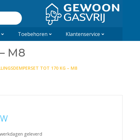
Toebehoren
Klantenservice
 – M8
LLINGSDEMPERSET TOT 170 KG – M8
TW
5 werkdagen geleverd