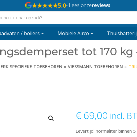
★★★★★
5.0
- Lees onze
reviews
n
advaten / boilers
Mobiele Airco
Thuisbatterij
lingsdemperset tot 170 kg
ERK SPECIFIEKE TOEBEHOREN
VIESSMANN TOEBEHOREN
TRI
€
69,00
incl. B
Levertijd: normaliter binnen 