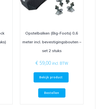
ck
Opstelbalken (Big-Foots) 0,6
uks)
meter incl. bevestigingsbouten –
set 2 stuks
€
59,00
incl. BTW
Bekijk product
Bestellen