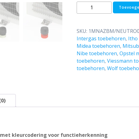
Trillingsdemperset
Toevoege
tot
170
kg
SKU:
1MNAZBM/NEUTRO0
-
Intergas toebehoren
,
Itho
M8
Midea toebehoren
,
Mitsub
aantal
Nibe toebehoren
,
Opstel m
toebehoren
,
Viessmann t
toebehoren
,
Wolf toebeho
(0)
– met kleurcodering voor functieherkenning