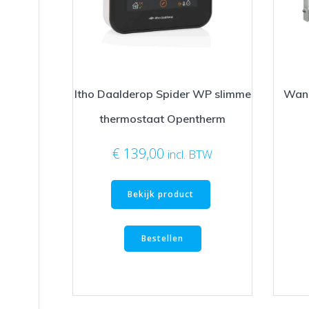
Itho Daalderop Spider WP slimme
Wand
thermostaat Opentherm
€
139,00
incl. BTW
Bekijk product
Bestellen