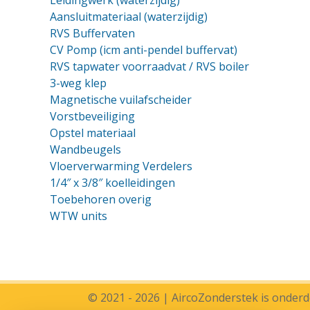
Aansluitmateriaal (waterzijdig)
RVS Buffervaten
CV Pomp (icm anti-pendel buffervat)
RVS tapwater voorraadvat
/ RVS boiler
3-weg klep
Magnetische vuilafscheider
Vorstbeveiliging
Opstel materiaal
Wandbeugels
Vloerverwarming Verdelers
1/4″ x 3/8″ koelleidingen
Toebehoren overig
WTW units
© 2021 - 2026 | AircoZonderstek is onderde