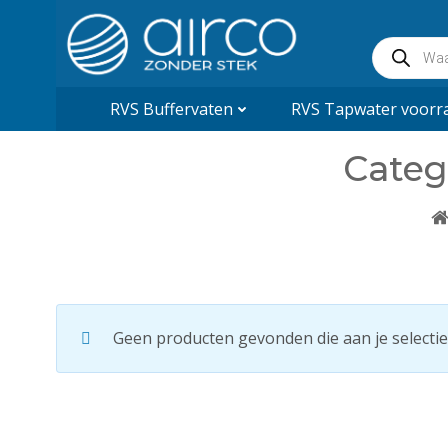
Naar
de
Producte
inhoud
zoeken
springen
RVS Buffervaten
RVS Tapwater voorra
Categ
Geen producten gevonden die aan je selectie