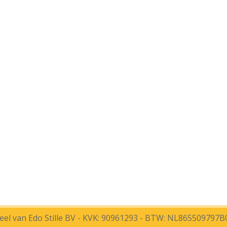
el van Edo Stille BV - KVK: 90961293 - BTW: NL865509797B01