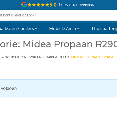
★★★★★
5.0
- Lees onze
reviews
n
advaten / boilers
Mobiele Airco
Thuisbatterij
orie: Midea Propaan R290
WEBSHOP
R290 PROPAAN AIRCO
MIDEA PROPAAN R290 AI
 voldoen.