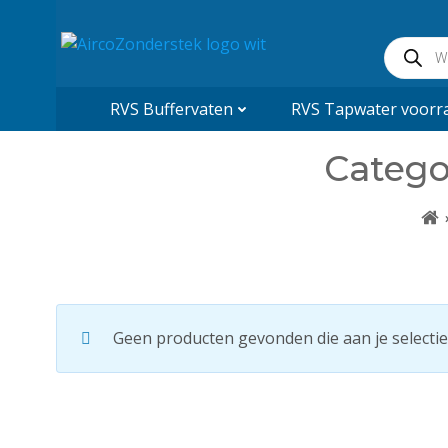
Naar
de
Product
inhoud
zoeken
springen
RVS Buffervaten
RVS Tapwater voorra
Catego
Geen producten gevonden die aan je selectie