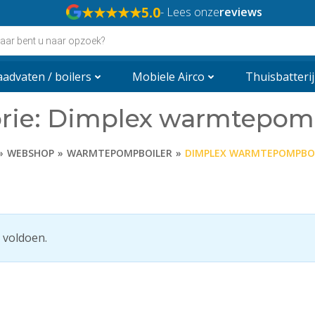
★★★★★
5.0
- Lees onze
reviews
en
advaten / boilers
Mobiele Airco
Thuisbatterij
rie: Dimplex warmtepom
WEBSHOP
WARMTEPOMPBOILER
DIMPLEX WARMTEPOMPBO
 voldoen.