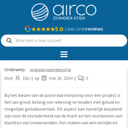
Naar
de
inhoud
springen
★★★★★
5.0
- Lees onze
reviews
Producten
zoeken
Onderwerp:
propaan warmtepomp
door
Edo
|
op
mei 29, 2024
|
0
Bij het kiezen van de juiste warmtepomp voor een project is
het van groot belang om rekening te houden met geluid en
mogelijke geluidsoverlast. Dit aspect kan namelijk bepalend
zijn voor de tevredenheid van de klant en het voorkomen van
klachten van omwonenden. Het maken van een eerlijke en