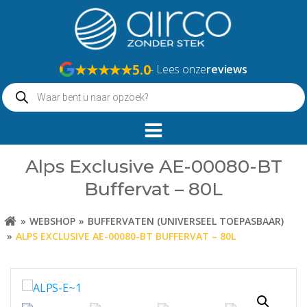
Naar
de
inhoud
springen
★★★★★
5.0
- Lees onze
reviews
Producten
zoeken
Alps Exclusive AE-00080-BT
Buffervat – 80L
WEBSHOP
BUFFERVATEN (UNIVERSEEL TOEPASBAAR)
ALPS EXCLUSIVE AE-00080-BT BUFFERVAT – 80L