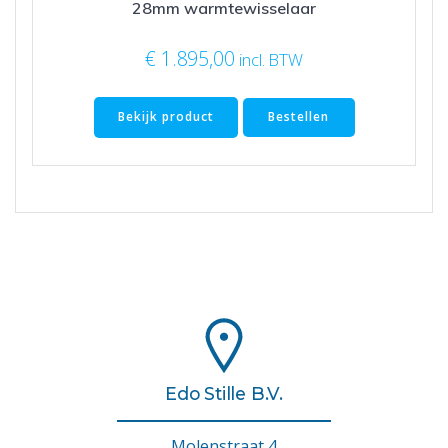
28mm warmtewisselaar
€
1.895,00
incl. BTW
Bekijk product
Bestellen
Edo Stille B.V.
Molenstraat 4