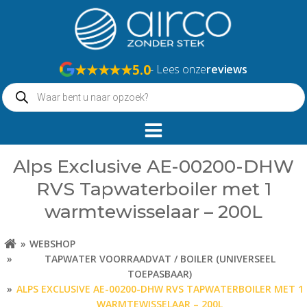
Naar
de
inhoud
springen
★★★★★
5.0
- Lees onze
reviews
Producten
zoeken
Alps Exclusive AE-00200-DHW
RVS Tapwaterboiler met 1
warmtewisselaar – 200L
WEBSHOP
TAPWATER VOORRAADVAT / BOILER (UNIVERSEEL
TOEPASBAAR)
ALPS EXCLUSIVE AE-00200-DHW RVS TAPWATERBOILER MET 1
WARMTEWISSELAAR – 200L