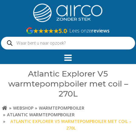
Naar
de
inhoud
springen
★★★★★
5.0
- Lees onze
reviews
Producten
zoeken
Atlantic Explorer V5
warmtepompboiler met coil –
270L
WEBSHOP
WARMTEPOMPBOILER
ATLANTIC WARMTEPOMPBOILER
ATLANTIC EXPLORER V5 WARMTEPOMPBOILER MET COIL –
270L