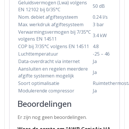
Geluidsvermogen (Lwa) volgens
50 dB
EN 12102 bij 0/35°C
Nom. debiet afgiftesysteem
0.24 l/s
Max. werkdruk afgiftesysteem
3 bar
Verwarmingsvermogen bij 7/35°C
3.4 kW
volgens EN 14511
COP bij 7/35°C volgens EN 14511
4.8
Luchttemperatuur
-25 – 46
Data-overdracht via internet
Ja
Aansluiten en regelen meerdere
Ja
afgifte systemen mogelijk
Soort optimalisatie
Ruimtethermost
Modulerende compressor
Ja
Beoordelingen
Er zijn nog geen beoordelingen.
Wees de eerste om “AWB GeniaAir HA