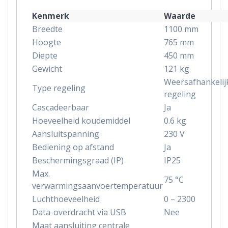
Kenmerk
Waarde
Breedte
1100 mm
Hoogte
765 mm
Diepte
450 mm
Gewicht
121 kg
Weersafhankelij
Type regeling
regeling
Cascadeerbaar
Ja
Hoeveelheid koudemiddel
0.6 kg
Aansluitspanning
230 V
Bediening op afstand
Ja
Beschermingsgraad (IP)
IP25
Max.
75 °C
verwarmingsaanvoertemperatuur
Luchthoeveelheid
0 – 2300
Data-overdracht via USB
Nee
Maat aansluiting centrale