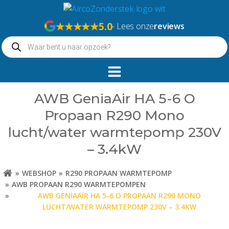
Naar
de
★★★★★
5.0
- Lees onze
reviews
inhoud
Producten
springen
zoeken
AWB GeniaAir HA 5-6 O
Propaan R290 Mono
lucht/water warmtepomp 230V
– 3.4kW
WEBSHOP
R290 PROPAAN WARMTEPOMP
AWB PROPAAN R290 WARMTEPOMPEN
AWB GENIAAIR HA 5-6 O PROPAAN R290 MONO
LUCHT/WATER WARMTEPOMP 230V – 3.4KW