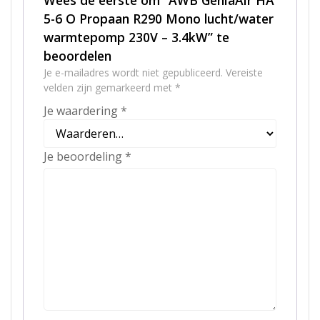
5-6 O Propaan R290 Mono lucht/water
warmtepomp 230V – 3.4kW” te
beoordelen
Je e-mailadres wordt niet gepubliceerd.
Vereiste
velden zijn gemarkeerd met
*
Je waardering
*
Je beoordeling
*