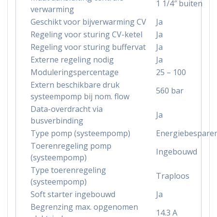
1 1/4″ buiten
verwarming
Geschikt voor bijverwarming CV
Ja
Regeling voor sturing CV-ketel
Ja
Regeling voor sturing buffervat
Ja
Externe regeling nodig
Ja
Moduleringspercentage
25 – 100
Extern beschikbare druk
560 bar
systeempomp bij nom. flow
Data-overdracht via
Ja
busverbinding
Type pomp (systeempomp)
Energiebespare
Toerenregeling pomp
Ingebouwd
(systeempomp)
Type toerenregeling
Traploos
(systeempomp)
Soft starter ingebouwd
Ja
Begrenzing max. opgenomen
14.3 A