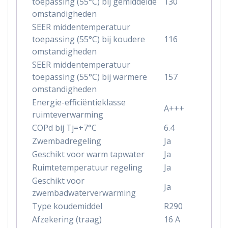
toepassing (55°C) bij gemiddelde
130
omstandigheden
SEER middentemperatuur
toepassing (55°C) bij koudere
116
omstandigheden
SEER middentemperatuur
toepassing (55°C) bij warmere
157
omstandigheden
Energie-efficiëntieklasse
A+++
ruimteverwarming
COPd bij Tj=+7°C
6.4
Zwembadregeling
Ja
Geschikt voor warm tapwater
Ja
Ruimtetemperatuur regeling
Ja
Geschikt voor
Ja
zwembadwaterverwarming
Type koudemiddel
R290
Afzekering (traag)
16 A