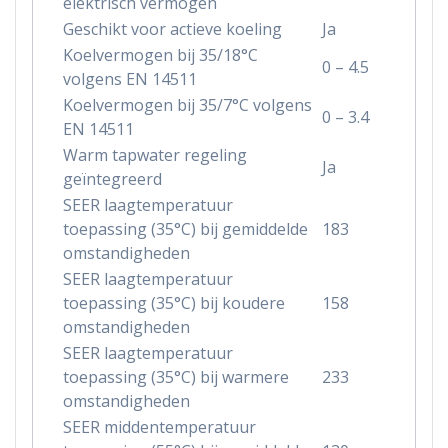
elektrisch vermogen
Geschikt voor actieve koeling
Ja
Koelvermogen bij 35/18°C
0 – 4.5
volgens EN 14511
Koelvermogen bij 35/7°C volgens
0 – 3.4
EN 14511
Warm tapwater regeling
Ja
geïntegreerd
SEER laagtemperatuur
toepassing (35°C) bij gemiddelde
183
omstandigheden
SEER laagtemperatuur
toepassing (35°C) bij koudere
158
omstandigheden
SEER laagtemperatuur
toepassing (35°C) bij warmere
233
omstandigheden
SEER middentemperatuur