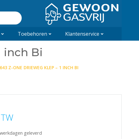
Toebehoren
Klantenservice
1 inch Bi
 643 Z-ONE DRIEWEG KLEP – 1 INCH BI
 BTW
5 werkdagen geleverd