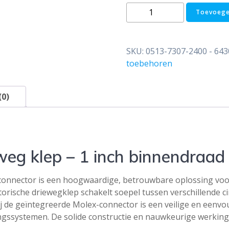
Caleffi
Toevoege
643
Z-
one
SKU:
0513-7307-2400 - 64
drieweg
toebehoren
klep
-
1
(0)
inch
Bi
aantal
weg klep – 1 inch binnendraad
connector is een hoogwaardige, betrouwbare oplossing voo
ische driewegklep schakelt soepel tussen verschillende circ
kzij de geïntegreerde Molex-connector is een veilige en eenv
ingssystemen. De solide constructie en nauwkeurige werking
.