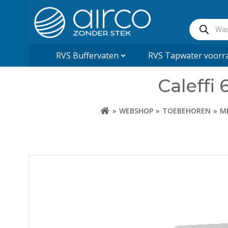
Naar
de
Producte
inhoud
zoeken
springen
RVS Buffervaten
RVS Tapwater voorra
Caleffi 
WEBSHOP
TOEBEHOREN
M