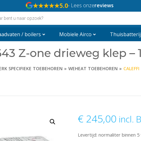
★★★★★
5.0
- Lees onze
reviews
n
advaten / boilers
Mobiele Airco
Thuisbatterij
643 Z-one drieweg klep – 
ERK SPECIFIEKE TOEBEHOREN
WEHEAT TOEBEHOREN
CALEFFI
€
245,00
incl.
Levertijd: normaliter binnen 