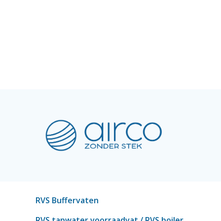
RVS Buffervaten
RVS tapwater voorraadvat
/ RVS boiler