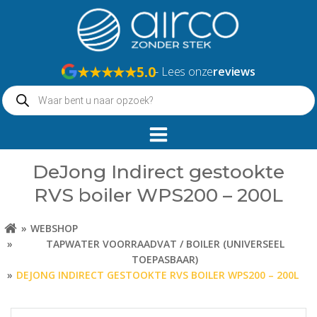
Naar
de
inhoud
springen
★★★★★
5.0
- Lees onze
reviews
Producten
zoeken
DeJong Indirect gestookte
RVS boiler WPS200 – 200L
WEBSHOP
TAPWATER VOORRAADVAT / BOILER (UNIVERSEEL
TOEPASBAAR)
DEJONG INDIRECT GESTOOKTE RVS BOILER WPS200 – 200L