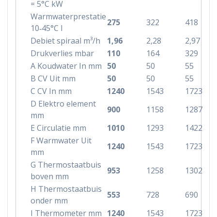
= 5°C kW
Warmwaterprestatie
275
322
418
10‐45°C l
Debiet spiraal m³/h
1,96
2,28
2,97
Drukverlies mbar
110
164
329
A Koudwater In mm
50
50
55
B CV Uit mm
50
50
55
C CV In mm
1240
1543
1723
D Elektro element
900
1158
1287
mm
E Circulatie mm
1010
1293
1422
F Warmwater Uit
1240
1543
1723
mm
G Thermostaatbuis
953
1258
1302
boven mm
H Thermostaatbuis
553
728
690
onder mm
I Thermometer mm
1240
1543
1723