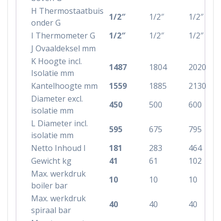
H Thermostaatbuis
1/2″
1/2″
1/2″
onder G
I Thermometer G
1/2″
1/2″
1/2″
J Ovaaldeksel mm
K Hoogte incl.
1487
1804
2020
Isolatie mm
Kantelhoogte mm
1559
1885
2130
Diameter excl.
450
500
600
isolatie mm
L Diameter incl.
595
675
795
isolatie mm
Netto Inhoud l
181
283
464
Gewicht kg
41
61
102
Max. werkdruk
10
10
10
boiler bar
Max. werkdruk
40
40
40
spiraal bar