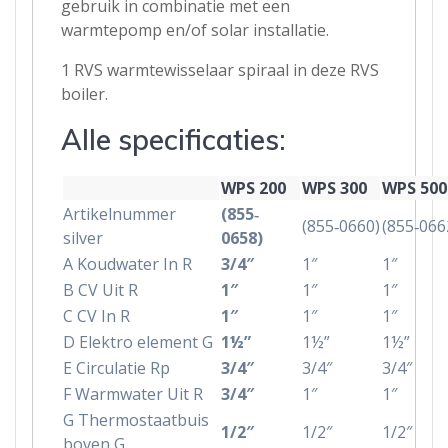
gebruik in combinatie met een
warmtepomp en/of solar installatie.
1 RVS warmtewisselaar spiraal in deze RVS
boiler.
Alle specificaties:
WPS 200
WPS 300
WPS 500
Artikelnummer
(855‐
(855‐0660)
(855‐066
silver
0658)
A Koudwater In R
3/4″
1″
1″
B CV Uit R
1″
1″
1″
C CV In R
1″
1″
1″
D Elektro element G
1½”
1½”
1½”
E Circulatie Rp
3/4″
3/4″
3/4″
F Warmwater Uit R
3/4″
1″
1″
G Thermostaatbuis
1/2″
1/2″
1/2″
boven G