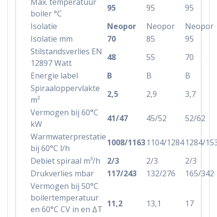
Max. temperatuur
95
95
95
boiler °C
Isolatie
Neopor
Neopor
Neopor
Isolatie mm
70
85
95
Stilstandsverlies EN
48
55
70
12897 Watt
Energie label
B
B
B
Spiraaloppervlakte
2,5
2,9
3,7
m²
Vermogen bij 60°C
41/47
45/52
52/62
kW
Warmwaterprestatie
1008/1163
1104/1284
1284/15
bij 60°C l/h
Debiet spiraal m³/h
2/3
2/3
2/3
Drukverlies mbar
117/243
132/276
165/342
Vermogen bij 50°C
boilertemperatuur
11,2
13,1
17
en 60°C CV in en ΔT