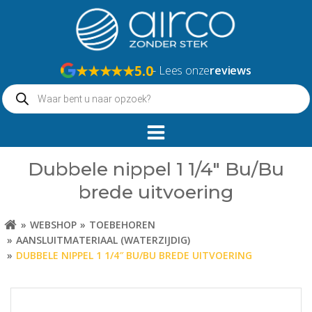
Naar
de
inhoud
springen
★★★★★
5.0
- Lees onze
reviews
Producten
zoeken
Dubbele nippel 1 1/4″ Bu/Bu
brede uitvoering
WEBSHOP
TOEBEHOREN
AANSLUITMATERIAAL (WATERZIJDIG)
DUBBELE NIPPEL 1 1/4″ BU/BU BREDE UITVOERING