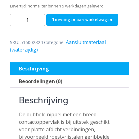
Levertijd: normaliter binnen 5 werkdagen geleverd
Dubbele
Toevoegen aan winkelwagen
nippel
1
1/4"
Aansluitmateriaal
SKU:
516002324
Categorie:
Bu/Bu
(waterzijdig)
brede
uitvoering
Beschrijving
aantal
Beoordelingen (0)
Beschrijving
De dubbele nippel met een breed
contactoppervlak is bij uitstek geschikt
voor platte afdicht verbindingen,
bijvoorbeeld roestvrijstalen geribbelde