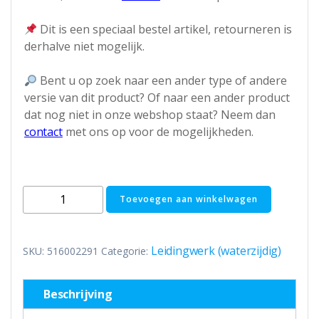
Dit is een speciaal bestel artikel, retourneren is
derhalve niet mogelijk.
Bent u op zoek naar een ander type of andere
versie van dit product? Of naar een ander product
dat nog niet in onze webshop staat? Neem dan
contact
met ons op voor de mogelijkheden.
Dubbele
Toevoegen aan winkelwagen
RVS
ribbelbuis
DN20
Leidingwerk (waterzijdig)
SKU:
516002291
Categorie:
-
19
Beschrijving
mm
isolatie