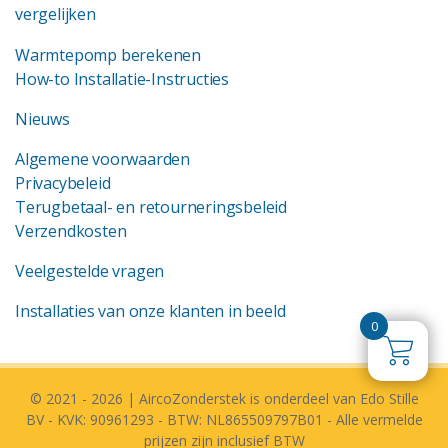
vergelijken
Warmtepomp berekenen
How-to Installatie-Instructies
Nieuws
Algemene voorwaarden
Privacybeleid
Terugbetaal- en retourneringsbeleid
Verzendkosten
Veelgestelde vragen
Installaties van onze klanten in beeld
0
© 2021 - 2026 | AircoZonderstek is onderdeel van Edo Stille
BV - KVK: 90961293 - BTW: NL865509797B01 - Alle vermelde
prijzen zijn inclusief BTW