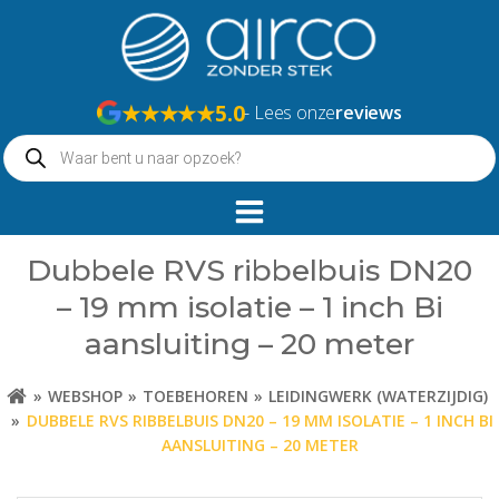
Naar
de
inhoud
springen
★★★★★
5.0
- Lees onze
reviews
Producten
zoeken
Dubbele RVS ribbelbuis DN20
– 19 mm isolatie – 1 inch Bi
aansluiting – 20 meter
WEBSHOP
TOEBEHOREN
LEIDINGWERK (WATERZIJDIG)
DUBBELE RVS RIBBELBUIS DN20 – 19 MM ISOLATIE – 1 INCH BI
AANSLUITING – 20 METER