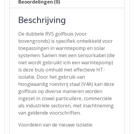
Beoordelingen (0)
-
1
Beschrijving
inch
Bi
aansluiting
De dubbele RVS golfbuis (voor
-
bovengronds) is specifiek ontwikkeld voor
20
toepassingen in warmtepomp en solar
meter
systemen. Samen met een sensorkabel (die
aantal
niet wordt gebruikt icm een warmtepomp)
is deze buis omhuld met effectieve HT-
isolatie. Door het gebruik van
hoogwaardig roestvrij staal (V4A) kan deze
golfbuis op diverse manieren worden
ingezet in zowel particuliere, commerciële
als industriële sectoren, met inachtneming
van geldende voorschriften.
Voordelen van de nieuwe isolatie: