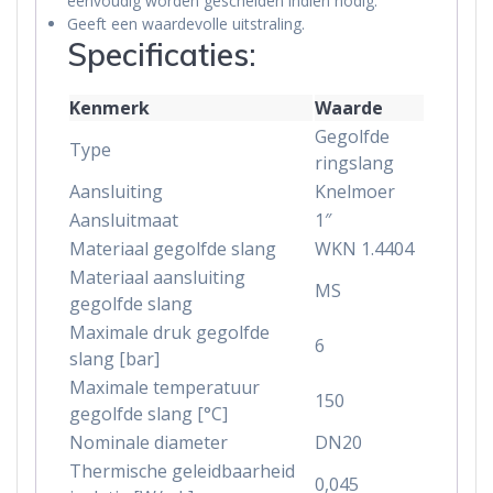
eenvoudig worden gescheiden indien nodig.
Geeft een waardevolle uitstraling.
Specificaties:
Kenmerk
Waarde
Gegolfde
Type
ringslang
Aansluiting
Knelmoer
Aansluitmaat
1″
Materiaal gegolfde slang
WKN 1.4404
Materiaal aansluiting
MS
gegolfde slang
Maximale druk gegolfde
6
slang [bar]
Maximale temperatuur
150
gegolfde slang [°C]
Nominale diameter
DN20
Thermische geleidbaarheid
0,045