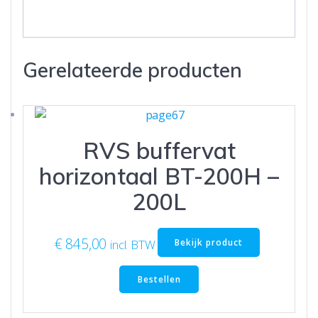
Gerelateerde producten
RVS buffervat
horizontaal BT-200H –
200L
€
845,00
Bekijk product
incl. BTW
Bestellen