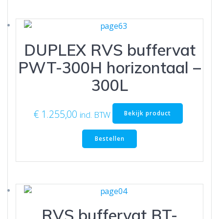
DUPLEX RVS buffervat
PWT-300H horizontaal –
300L
€
1.255,00
Bekijk product
incl. BTW
Bestellen
RVS buffervat BT-