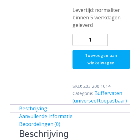
Levertijd: normaliter
binnen 5 werkdagen
geleverd
DUPLEX
RVS
buffervat
Toevoegen aan
PWT-
winkelwagen
500H
horizontaal
-
SKU:
203 200 1014
500L
Buffervaten
Categorie:
aantal
(universeel toepasbaar)
Beschrijving
Aanvullende informatie
Beoordelingen (0)
Beschrijving