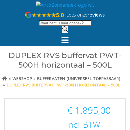
Naar
de
★★★★★
5.0
- Lees onze
reviews
inhoud
Producten
springen
zoeken
DUPLEX RVS buffervat PWT-
500H horizontaal – 500L
WEBSHOP
BUFFERVATEN (UNIVERSEEL TOEPASBAAR)
DUPLEX RVS BUFFERVAT PWT-500H HORIZONTAAL – 500L
€
1.895,00
incl. BTW