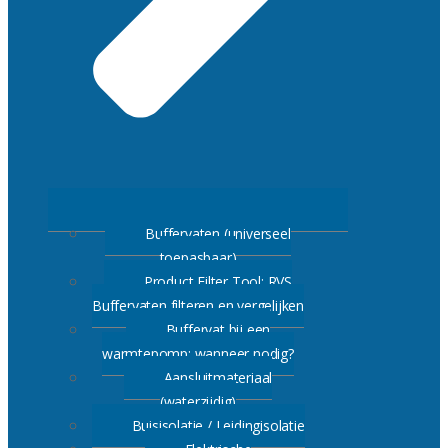
Buffervaten (universeel
toepasbaar)
Product Filter Tool: RVS
Buffervaten filteren en vergelijken
Buffervat bij een
warmtepomp: wanneer nodig?
Aansluitmateriaal
(waterzijdig)
Buisisolatie / Leidingisolatie