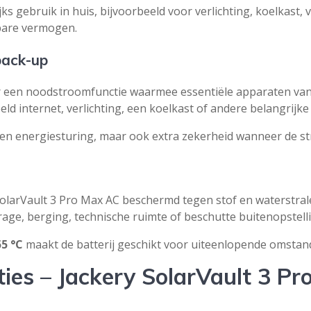
ijks gebruik in huis, bijvoorbeeld voor verlichting, koelkast
bare vermogen.
back-up
er een noodstroomfunctie waarmee essentiële apparaten va
eld internet, verlichting, een koelkast of andere belangrijk
g en energiesturing, maar ook extra zekerheid wanneer de str
SolarVault 3 Pro Max AC beschermd tegen stof en waterstral
rage, berging, technische ruimte of beschutte buitenopstell
55 °C
maakt de batterij geschikt voor uiteenlopende omstan
ties – Jackery SolarVault 3 P