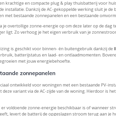
en krachtige en compacte plug & play thuisbatterij voor h
kWh
e installatie. Dankzij de AC-gekoppelde werking sluit je de
aantal
izen met bestaande zonnepanelen en een bestaande omvorm
a je overtollige zonne-energie op om deze later op de dag t
 ligt. Zo verhoog je het eigen verbruik van je zonnestroom
ing is geschikt voor binnen- én buitengebruik dankzij de
verbruik, batterijstatus en laad- en ontlaadmomenten. Boven
eegroeien met jouw energiebehoefte.
staande zonnepanelen
ciaal ontwikkeld voor woningen met een bestaande PV-install
eze variant via de AC-zijde van de woning. Hierdoor is het 
r er voldoende zonne-energie beschikbaar is of wanneer s
ft, levert de batterij de opgeslagen stroom terug aan je 