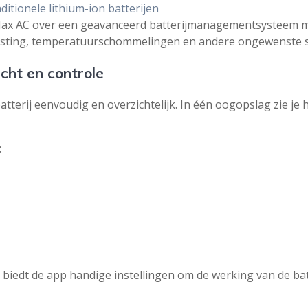
ditionele lithium-ion batterijen
Max AC over een geavanceerd batterijmanagementsysteem me
asting, temperatuurschommelingen en andere ongewenste si
icht en controle
tterij eenvoudig en overzichtelijk. In één oogopslag zie je 
:
, biedt de app handige instellingen om de werking van de b