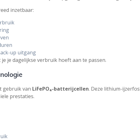
reed inzetbaar:
rbruik
ring
even
duren
back-up uitgang
je je dagelijkse verbruik hoeft aan te passen.
nologie
t gebruik van
LiFePO₄-batterijcellen
. Deze lithium-ijzerf
ele prestaties.
ruik