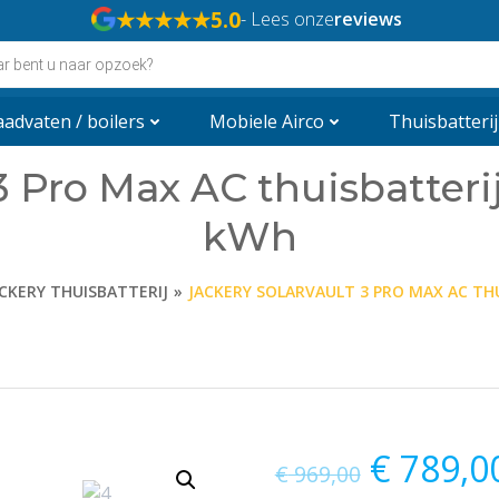
★★★★★
5.0
- Lees onze
reviews
n
advaten / boilers
Mobiele Airco
Thuisbatterij
3 Pro Max AC thuisbatterij 
kWh
CKERY THUISBATTERIJ
JACKERY SOLARVAULT 3 PRO MAX AC THUI
Oorspro
€
789,0
€
969,00