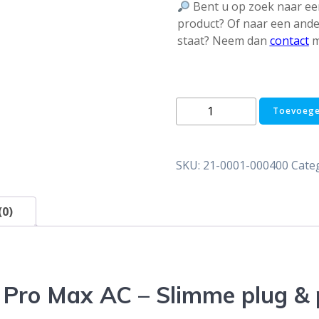
Bent u op zoek naar een
product? Of naar een ande
staat? Neem dan
contact
m
Jackery
Toevoege
SolarVault
3
Pro
SKU:
21-0001-000400
Cate
Max
AC
thuisbatterij
(0)
–
plug
&
play
 Pro Max AC – Slimme plug & p
–
2,52