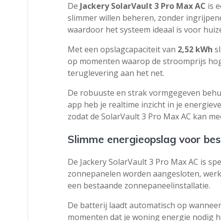
De
Jackery SolarVault 3 Pro Max AC
is e
slimmer willen beheren, zonder ingrijpend
waardoor het systeem ideaal is voor hu
Met een opslagcapaciteit van
2,52 kWh
sl
op momenten waarop de stroomprijs hoger
teruglevering aan het net.
De robuuste en strak vormgegeven behuiz
app heb je realtime inzicht in je energie
zodat de SolarVault 3 Pro Max AC kan m
Slimme energieopslag voor be
De Jackery SolarVault 3 Pro Max AC is spe
zonnepanelen worden aangesloten, werkt d
een bestaande zonnepaneelinstallatie.
De batterij laadt automatisch op wannee
momenten dat je woning energie nodig hee