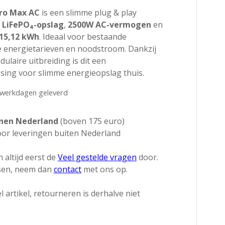
prijs
Pro Max AC
is een slimme plug & play
 LiFePO₄-opslag
,
2500W AC-vermogen
en
is:
15,12 kWh
. Ideaal voor bestaande
 energietarieven en noodstroom. Dankzij
.
€ 789,00.
ulaire uitbreiding is dit een
ing voor slimme energieopslag thuis.
5 werkdagen geleverd
nnen Nederland
(boven 175 euro)
or leveringen buiten Nederland
 altijd eerst de
Veel gestelde vragen
door.
ssen, neem dan
contact
met ons op.
l artikel, retourneren is derhalve niet