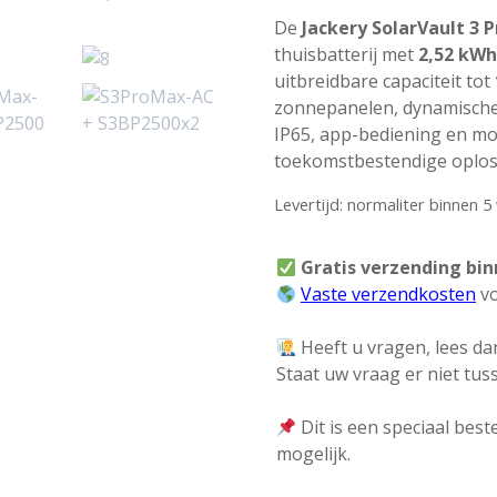
prijs
De
Jackery SolarVault 3 
thuisbatterij met
2,52 kWh
was:
uitbreidbare capaciteit tot
zonnepanelen, dynamische
€ 969,00
IP65, app-bediening en mod
toekomstbestendige oploss
Levertijd: normaliter binnen 
Gratis verzending bi
Vaste verzendkosten
vo
Heeft u vragen, lees dan
Staat uw vraag er niet tu
Dit is een speciaal beste
mogelijk.