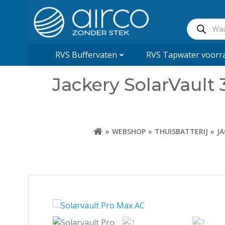
Naar
de
Producte
inhoud
zoeken
springen
RVS Buffervaten
RVS Tapwater voorra
Jackery SolarVault 
WEBSHOP
THUISBATTERIJ
JA