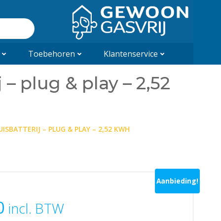
Toebehoren
Klantenservice
– plug & play – 2,52
SBATTERIJ – PLUG & PLAY – 2,52 KWH
Aanbieding!
nkelijke
Huidige
0
incl. BTW