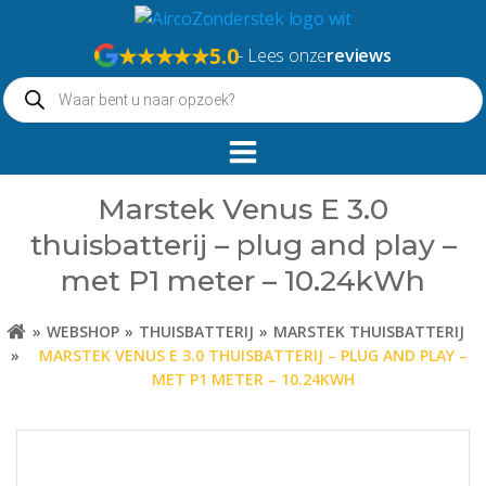
Naar
de
★★★★★
5.0
- Lees onze
reviews
inhoud
Producten
springen
zoeken
Marstek Venus E 3.0
thuisbatterij – plug and play –
met P1 meter – 10.24kWh
WEBSHOP
THUISBATTERIJ
MARSTEK THUISBATTERIJ
MARSTEK VENUS E 3.0 THUISBATTERIJ – PLUG AND PLAY –
MET P1 METER – 10.24KWH