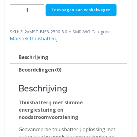
Marstek
Toevoegen aan winkelwagen
Venus
E
3.0
SKU:
E_2xMST-BIE5-2500 3.0 + SMR-WG
Categorie:
thuisbatterij
Marstek thuisbatterij
-
plug
Beschrijving
and
play
Beoordelingen (0)
-
met
Beschrijving
P1
meter
Thuisbatterij met slimme
-
energiesturing en
10.24kWh
noodstroomvoorziening
aantal
Geavanceerde thuisbatterij-oplossing met
automatische noodstroomvoorziening en