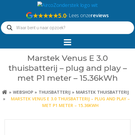
Naar
de
★★★★★
5.0
- Lees onze
reviews
inhoud
Producten
springen
zoeken
Marstek Venus E 3.0
thuisbatterij – plug and play –
met P1 meter – 15.36kWh
WEBSHOP
THUISBATTERIJ
MARSTEK THUISBATTERIJ
MARSTEK VENUS E 3.0 THUISBATTERIJ – PLUG AND PLAY –
MET P1 METER – 15.36KWH