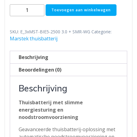
Marstek
Toevoegen aan winkelwagen
Venus
E
3.0
SKU:
E_3xMST-BIE5-2500 3.0 + SMR-WG
Categorie:
thuisbatterij
Marstek thuisbatterij
-
plug
Beschrijving
and
play
Beoordelingen (0)
-
met
Beschrijving
P1
meter
Thuisbatterij met slimme
-
energiesturing en
15.36kWh
noodstroomvoorziening
aantal
Geavanceerde thuisbatterij-oplossing met
automatische noodstroomvoorziening en