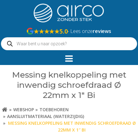
Naar
de
inhoud
springen
★★★★★
5.0
- Lees onze
reviews
Producten
zoeken
Messing knelkoppeling met
inwendig schroefdraad Ø
22mm x 1″ Bi
WEBSHOP
TOEBEHOREN
AANSLUITMATERIAAL (WATERZIJDIG)
MESSING KNELKOPPELING MET INWENDIG SCHROEFDRAAD Ø
22MM X 1″ BI