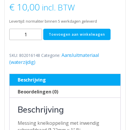
€
10,00
incl. BTW
Levertijd: normaliter binnen 5 werkdagen geleverd
Messing
Toevoegen aan winkelwagen
knelkoppeling
met
inwendig
Aansluitmateriaal
SKU:
802016148
Categorie:
schroefdraad
(waterzijdig)
Ø
22mm
Beschrijving
x
1"
Beoordelingen (0)
Bi
aantal
Beschrijving
Messing knelkoppeling met inwendig
schroefdraad Ø 22mm x 1″ Bi