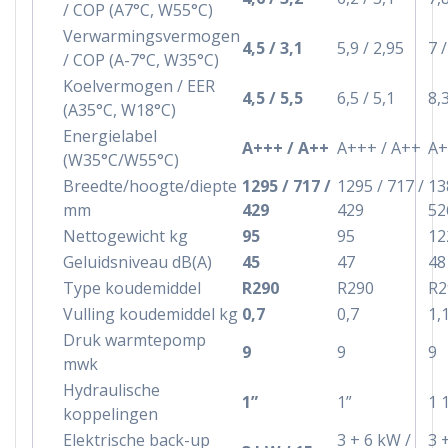
/ COP (A7°C, W55°C)
Verwarmingsvermogen
4,5 / 3,1
5,9 / 2,95
7 /
/ COP (A-7°C, W35°C)
Koelvermogen / EER
4,5 / 5,5
6,5 / 5,1
8,
(A35°C, W18°C)
Energielabel
A+++ / A++
A+++ / A++
A+
(W35°C/W55°C)
Breedte/hoogte/diepte
1295 / 717 /
1295 / 717 /
13
mm
429
429
52
Nettogewicht kg
95
95
12
Geluidsniveau dB(A)
45
47
48
Type koudemiddel
R290
R290
R2
Vulling koudemiddel kg
0,7
0,7
1,
Druk warmtepomp
9
9
9
mwk
Hydraulische
1”
1”
1 
koppelingen
Elektrische back-up
3 + 6 kW /
3 