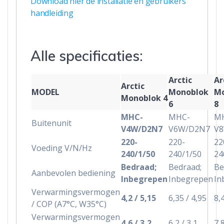
Download hier de installatie en gebruikers
handleiding
Alle specificaties:
Arctic
Ar
Arctic
MODEL
Monoblok
Mo
Monoblok 4
6
8
MHC-
MHC-
M
Buitenunit
V4W/D2N7
V6W/D2N7
V
220-
220-
22
Voeding V/N/Hz
240/1/50
240/1/50
24
Bedraad;
Bedraad;
Be
Aanbevolen bediening
Inbegrepen
Inbegrepen
In
Verwarmingsvermogen
4,2 / 5,15
6,35 / 4,95
8,
/ COP (A7°C, W35°C)
Verwarmingsvermogen
4,6 / 3,2
6,2 / 3,1
7,8