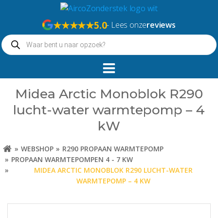
Naar
de
★★★★★
5.0
- Lees onze
reviews
inhoud
Producten
springen
zoeken
Midea Arctic Monoblok R290
lucht-water warmtepomp – 4
kW
WEBSHOP
R290 PROPAAN WARMTEPOMP
PROPAAN WARMTEPOMPEN 4 - 7 KW
MIDEA ARCTIC MONOBLOK R290 LUCHT-WATER
WARMTEPOMP – 4 KW