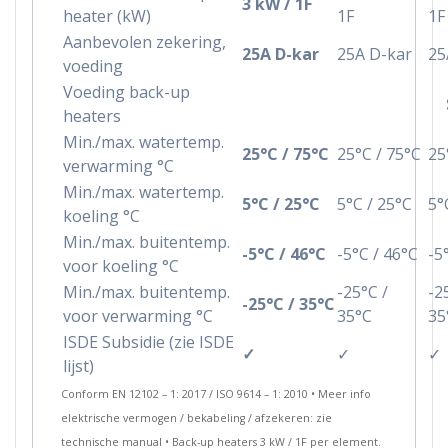
3 kW / 1F
heater (kW)
1F
1F
Aanbevolen zekering,
25A D-kar
25A D-kar
25
voeding
Voeding back-up
heaters
Min./max. watertemp.
25°C / 75°C
25°C / 75°C
25
verwarming °C
Min./max. watertemp.
5°C / 25°C
5°C / 25°C
5°
koeling °C
Min./max. buitentemp.
-5°C / 46°C
-5°C / 46°C
-5
voor koeling °C
Min./max. buitentemp.
-25°C /
-2
-25°C / 35°C
voor verwarming °C
35°C
35
ISDE Subsidie (zie ISDE
✓
✓
✓
lijst)
Conform EN 12102 – 1: 2017 / ISO 9614 – 1: 2010 • Meer info
elektrische vermogen / bekabeling / afzekeren: zie
technische manual • Back-up heaters 3 kW / 1F per element.