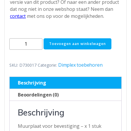
versie van dit product? Of naar een ander product
dat nog niet in onze webshop staat? Neem dan
contact
met ons op voor de mogelijkheden.
Muurplaat
Toevoegen aan winkelwagen
voor
bevestiging
Edel
Dimplex toebehoren
SKU:
D730017
Categorie:
Air
80L
Beschrijving
en
100L
Beoordelingen (0)
aantal
Beschrijving
Muurplaat voor bevestiging – x 1 stuk