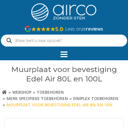
Naar
de
inhoud
springen
★★★★★
5.0
- Lees onze
reviews
Producten
zoeken
Muurplaat voor bevestiging
Edel Air 80L en 100L
WEBSHOP
TOEBEHOREN
MERK SPECIFIEKE TOEBEHOREN
DIMPLEX TOEBEHOREN
MUURPLAAT VOOR BEVESTIGING EDEL AIR 80L EN 100L