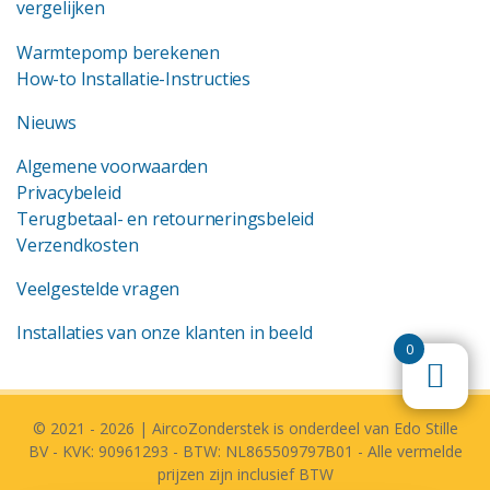
vergelijken
Warmtepomp berekenen
How-to Installatie-Instructies
Nieuws
Algemene voorwaarden
Privacybeleid
Terugbetaal- en retourneringsbeleid
Verzendkosten
Veelgestelde vragen
Installaties van onze klanten in beeld
0
© 2021 - 2026 | AircoZonderstek is onderdeel van Edo Stille
BV - KVK: 90961293 - BTW: NL865509797B01 - Alle vermelde
prijzen zijn inclusief BTW