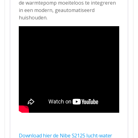
de warmtepomp moeiteloos te integreren
in een modern, geautomatiseerd
huishouden.
Download hier de Nibe S2125 lucht-water