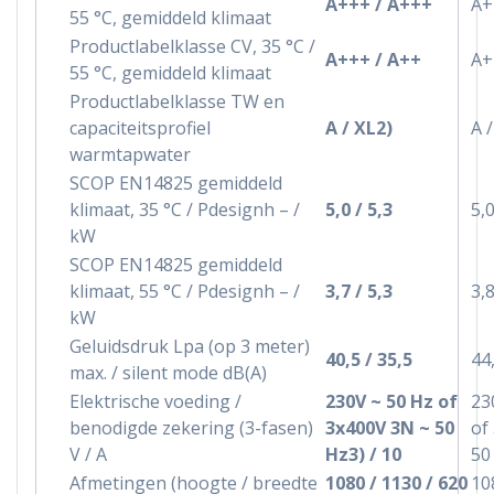
A+++ / A+++
A+
55 °C, gemiddeld klimaat
Productlabelklasse CV, 35 °C /
A+++ / A++
A+
55 °C, gemiddeld klimaat
Productlabelklasse TW en
capaciteitsprofiel
A / XL2)
A /
warmtapwater
SCOP EN14825 gemiddeld
klimaat, 35 °C / Pdesignh – /
5,0 / 5,3
5,0
kW
SCOP EN14825 gemiddeld
klimaat, 55 °C / Pdesignh – /
3,7 / 5,3
3,8
kW
Geluidsdruk Lpa (op 3 meter)
40,5 / 35,5
44,
max. / silent mode dB(A)
Elektrische voeding /
230V ~ 50 Hz of
23
benodigde zekering (3-fasen)
3x400V 3N ~ 50
of
V / A
Hz3) / 10
50
Afmetingen (hoogte / breedte
1080 / 1130 / 620
10