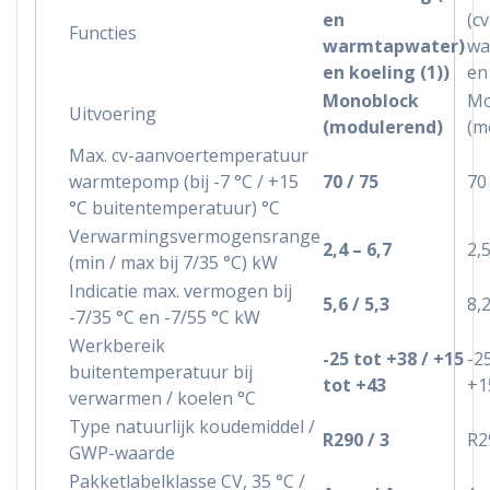
en
(c
Functies
warmtapwater)
wa
en koeling (1))
en
Monoblock
Mo
Uitvoering
(modulerend)
(m
Max. cv-aanvoertemperatuur
warmtepomp (bij -7 °C / +15
70 / 75
70
°C buitentemperatuur) °C
Verwarmingsvermogensrange
2,4 – 6,7
2,5
(min / max bij 7/35 °C) kW
Indicatie max. vermogen bij
5,6 / 5,3
8,2
-7/35 °C en -7/55 °C kW
Werkbereik
-25 tot +38 / +15
-2
buitentemperatuur bij
tot +43
+1
verwarmen / koelen °C
Type natuurlijk koudemiddel /
R290 / 3
R2
GWP-waarde
Pakketlabelklasse CV, 35 °C /