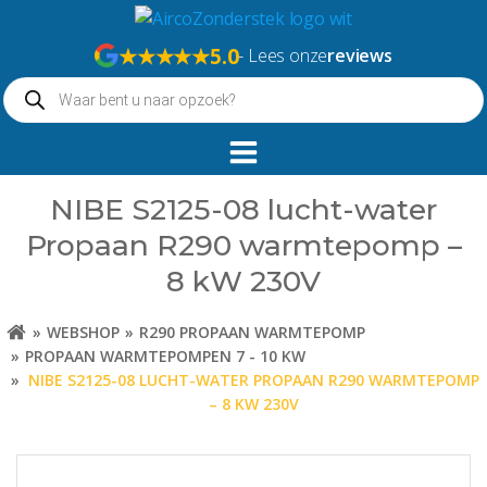
Naar
de
★★★★★
5.0
- Lees onze
reviews
inhoud
Producten
springen
zoeken
NIBE S2125-08 lucht-water
Propaan R290 warmtepomp –
8 kW 230V
WEBSHOP
R290 PROPAAN WARMTEPOMP
PROPAAN WARMTEPOMPEN 7 - 10 KW
NIBE S2125-08 LUCHT-WATER PROPAAN R290 WARMTEPOMP
– 8 KW 230V