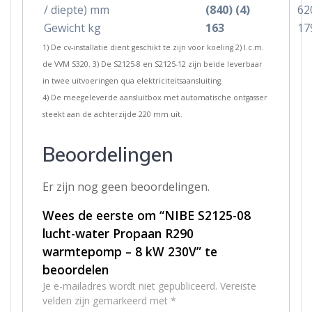
/ diepte) mm
(840) (4)
620
Gewicht kg
163
17
1) De cv-installatie dient geschikt te zijn voor koeling 2) I.c.m.
de VVM S320. 3) De S2125-8 en S2125-12 zijn beide leverbaar
in twee uitvoeringen qua elektriciteitsaansluiting.
4) De meegeleverde aansluitbox met automatische ontgasser
steekt aan de achterzijde 220 mm uit.
Beoordelingen
Er zijn nog geen beoordelingen.
Wees de eerste om “NIBE S2125-08
lucht-water Propaan R290
warmtepomp – 8 kW 230V” te
beoordelen
Je e-mailadres wordt niet gepubliceerd.
Vereiste
velden zijn gemarkeerd met
*