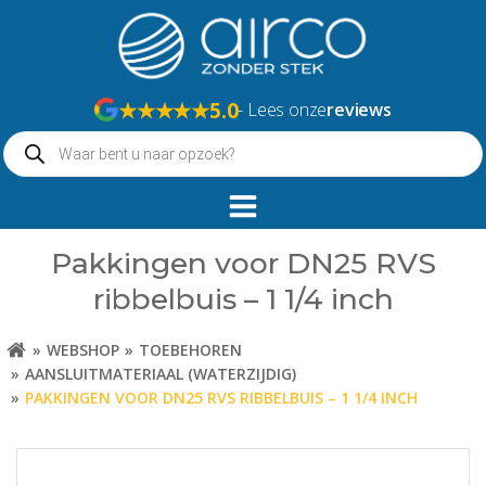
Naar
de
inhoud
springen
★★★★★
5.0
- Lees onze
reviews
Producten
zoeken
Pakkingen voor DN25 RVS
ribbelbuis – 1 1/4 inch
WEBSHOP
TOEBEHOREN
AANSLUITMATERIAAL (WATERZIJDIG)
PAKKINGEN VOOR DN25 RVS RIBBELBUIS – 1 1/4 INCH