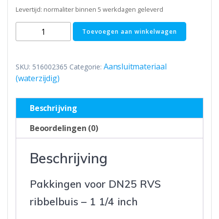
Levertijd: normaliter binnen 5 werkdagen geleverd
Pakkingen
Toevoegen aan winkelwagen
voor
DN25
RVS
Aansluitmateriaal
SKU:
516002365
Categorie:
ribbelbuis
(waterzijdig)
-
1
Beschrijving
1/4
inch
Beoordelingen (0)
aantal
Beschrijving
Pakkingen voor DN25 RVS
ribbelbuis – 1 1/4 inch