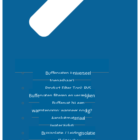
Buffervaten (universeel
toepasbaar)
Product Filter Tool: RVS
Buffervaten filteren en vergelijken
Buffervat bij een
warmtepomp: wanneer nodig?
Aansluitmateriaal
(waterzijdig)
Buisisolatie / Leidingisolatie