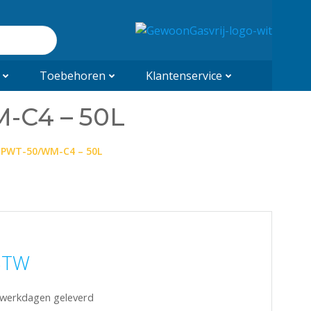
Toebehoren
Klantenservice
-C4 – 50L
 PWT-50/WM-C4 – 50L
 BTW
5 werkdagen geleverd