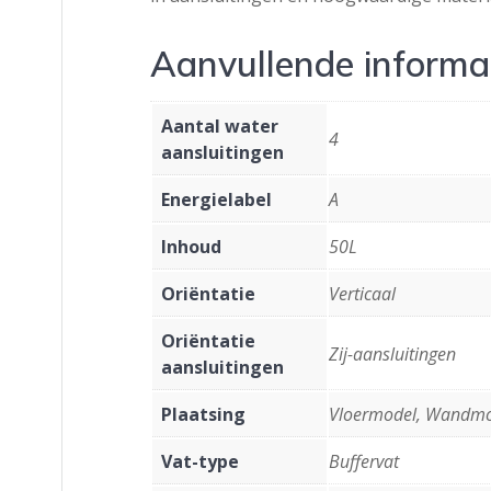
Aanvullende informa
Aantal water
4
aansluitingen
Energielabel
A
Inhoud
50L
Oriëntatie
Verticaal
Oriëntatie
Zij-aansluitingen
aansluitingen
Plaatsing
Vloermodel, Wandm
Vat-type
Buffervat