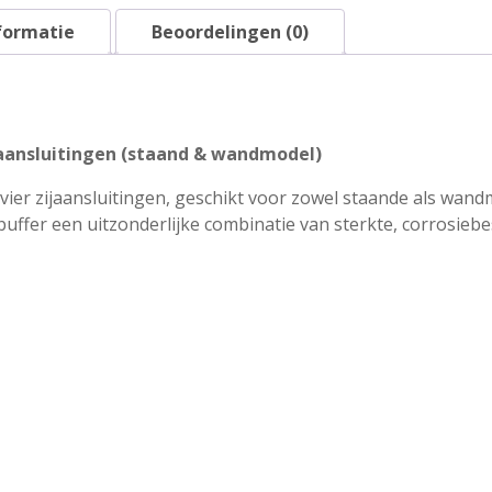
-
formatie
Beoordelingen (0)
50L
aantal
jaansluitingen (staand & wandmodel)
 vier zijaansluitingen, geschikt voor zowel staande als wan
buffer een uitzonderlijke combinatie van sterkte, corrosie