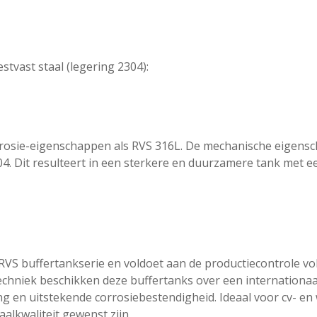
stvast staal (legering 2304):
rrosie-eigenschappen als RVS 316L. De mechanische eigensch
04. Dit resulteert in een sterkere en duurzamere tank met e
VS buffertankserie en voldoet aan de productiecontrole vol
echniek beschikken deze buffertanks over een internationa
 en uitstekende corrosiebestendigheid. Ideaal voor cv- en w
alkwaliteit gewenst zijn.