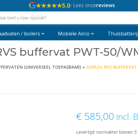
★★★★★
5.0
- Lees onze
reviews
en
advaten / boilers
Mobiele Airco
Thuisbatterij
VS buffervat PWT-50/WM
FFERVATEN (UNIVERSEEL TOEPASBAAR)
DUPLEX RVS BUFFERVAT
€
585,00
incl.
Levertijd: normaliter binnen 