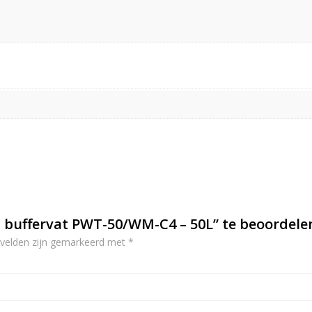
 buffervat PWT-50/WM-C4 – 50L” te beoordele
 velden zijn gemarkeerd met
*