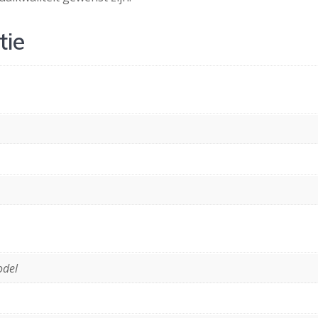
tie
odel