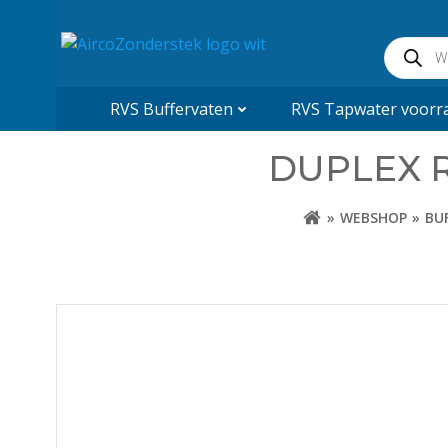
Naar
de
Product
inhoud
zoeken
springen
RVS Buffervaten
RVS Tapwater voorra
DUPLEX R
WEBSHOP
BU