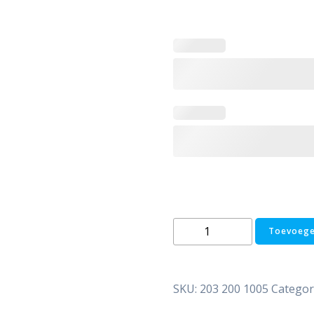
DUPLEX
Toevoege
RVS
buffervat
PWT-
SKU:
203 200 1005
Categor
50/WM-
C4