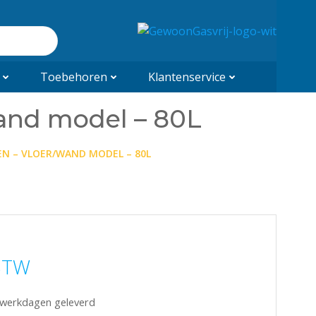
Toebehoren
Klantenservice
wand model – 80L
EN – VLOER/WAND MODEL – 80L
 BTW
5 werkdagen geleverd