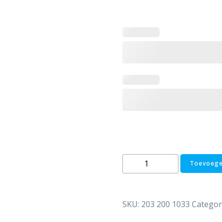
RVS
Toevoege
buffervat
-
2
SKU:
203 200 1033
Categor
aansluitingen
-