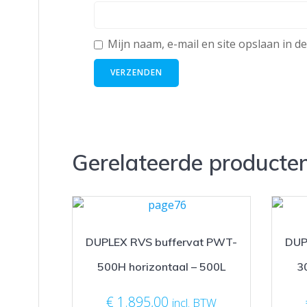
Mijn naam, e-mail en site opslaan in d
Gerelateerde producte
DUPLEX RVS buffervat PWT-
DUP
500H horizontaal – 500L
3
€
1.895,00
incl. BTW