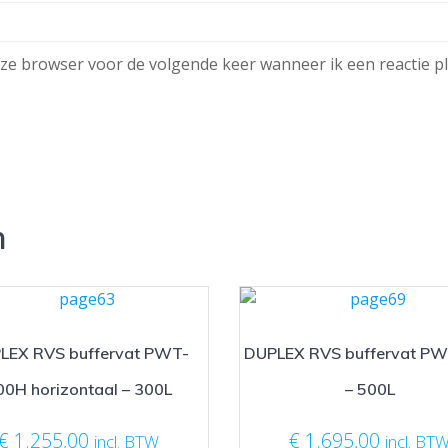
eze browser voor de volgende keer wanneer ik een reactie pl
n
LEX RVS buffervat PWT-
DUPLEX RVS buffervat P
00H horizontaal – 300L
– 500L
€
1.255,00
€
1.695,00
incl. BTW
incl. BT