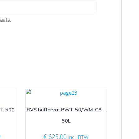
aats.
WT-500
RVS buffervat PWT-50/WM-C8 –
50L
€
625,00
W
incl. BTW