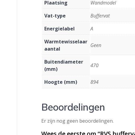
Plaatsing
Wandmodel
Vat-type
Buffervat
Energielabel
A
Warmtewisselaar
Geen
aantal
Buitendiameter
470
(mm)
Hoogte (mm)
894
Beoordelingen
Er zijn nog geen beoordelingen.
Wees de eerste om “RVS bufferva