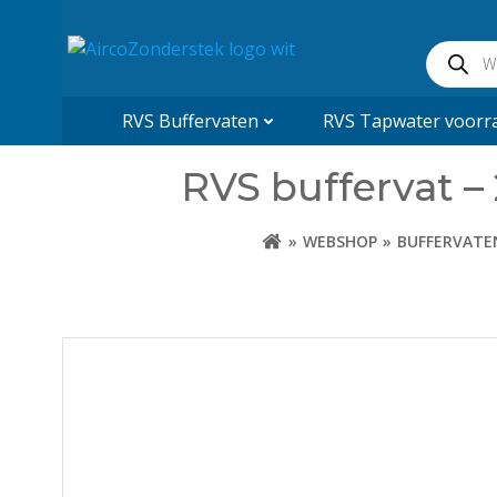
Naar
de
Product
inhoud
zoeken
springen
RVS Buffervaten
RVS Tapwater voorra
RVS buffervat –
WEBSHOP
BUFFERVATEN