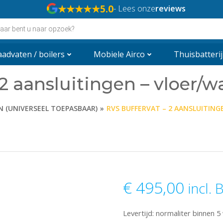
★★★★★
5.0
- Lees onze
reviews
en
advaten / boilers
Mobiele Airco
Thuisbatterij
 2 aansluitingen – vloer/
 (UNIVERSEEL TOEPASBAAR)
RVS BUFFERVAT – 2 AANSLUITING
€
495,00
incl.
Levertijd: normaliter binnen 