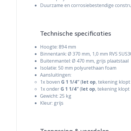
Duurzame en corrosiebestendige constru
Technische specificaties
Hoogte: 894 mm
Binnentank: Ø 370 mm, 1,0 mm RVS SUS3
Buitenmantel: Ø 470 mm, grijs plaatstaal
Isolatie: 50 mm polyurethaan foam
Aansluitingen:
1x boven
G 1 1/4″
(
let op
, tekening klopt 
1x onder
G 1 1/4″
(
let op
, tekening klopt 
Gewicht: 25 kg
Kleur: grijs
Toepassing & voordelen