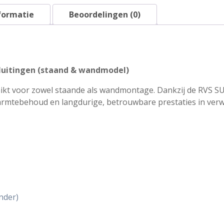
vloer/wand
formatie
Beoordelingen (0)
model
-
80L
aantal
sluitingen (staand & wandmodel)
schikt voor zowel staande als wandmontage. Dankzij de RVS
armtebehoud en langdurige, betrouwbare prestaties in verw
nder)