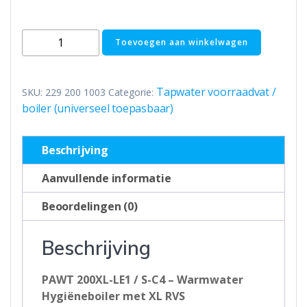
RVS
Toevoegen aan winkelwagen
boiler
200XL-
LE1/
Tapwater voorraadvat /
SKU:
229 200 1003
Categorie:
S-
boiler (universeel toepasbaar)
C4
Black
Beschrijving
-
200L
Aanvullende informatie
aantal
Beoordelingen (0)
Beschrijving
PAWT 200XL-LE1 / S-C4 – Warmwater
Hygiëneboiler met XL RVS