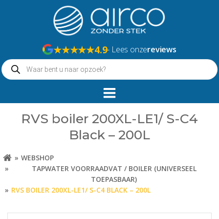
Naar
de
inhoud
springen
★★★★★
4.9
- Lees onze
reviews
Producten
zoeken
RVS boiler 200XL-LE1/ S-C4
Black – 200L
WEBSHOP
TAPWATER VOORRAADVAT / BOILER (UNIVERSEEL
TOEPASBAAR)
RVS BOILER 200XL-LE1/ S-C4 BLACK – 200L