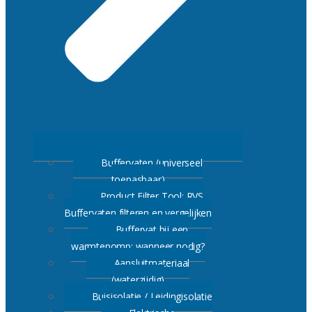
Buffervaten (universeel
toepasbaar)
Product Filter Tool: RVS
Buffervaten filteren en vergelijken
Buffervat bij een
warmtepomp: wanneer nodig?
Aansluitmateriaal
(waterzijdig)
Buisisolatie / Leidingisolatie