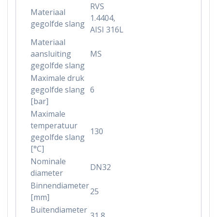
RVS
Materiaal
1.4404,
gegolfde slang
AISI 316L
Materiaal
aansluiting
MS
gegolfde slang
Maximale druk
gegolfde slang
6
[bar]
Maximale
temperatuur
130
gegolfde slang
[°C]
Nominale
DN32
diameter
Binnendiameter
25
[mm]
Buitendiameter
31,8