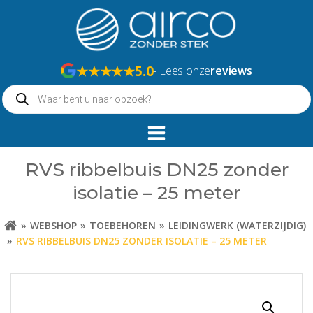
Naar
de
inhoud
springen
★★★★★
5.0
- Lees onze
reviews
Producten
zoeken
RVS ribbelbuis DN25 zonder
isolatie – 25 meter
WEBSHOP
TOEBEHOREN
LEIDINGWERK (WATERZIJDIG)
RVS RIBBELBUIS DN25 ZONDER ISOLATIE – 25 METER