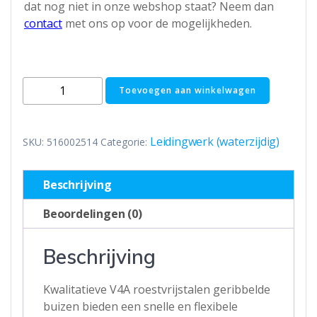
dat nog niet in onze webshop staat? Neem dan
contact
met ons op voor de mogelijkheden.
RVS
Toevoegen aan winkelwagen
ribbelbuis
DN25
zonder
Leidingwerk (waterzijdig)
SKU:
516002514
Categorie:
isolatie
-
Beschrijving
25
meter
Beoordelingen (0)
aantal
Beschrijving
Kwalitatieve V4A roestvrijstalen geribbelde
buizen bieden een snelle en flexibele