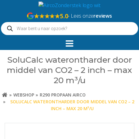
Naar
de
★★★★★
5.0
- Lees onze
reviews
inhoud
Producten
springen
zoeken
SoluCalc waterontharder door
middel van CO2 – 2 inch – max
20 m³/u
WEBSHOP
R290 PROPAAN AIRCO
SOLUCALC WATERONTHARDER DOOR MIDDEL VAN CO2 – 2
INCH – MAX 20 M³/U