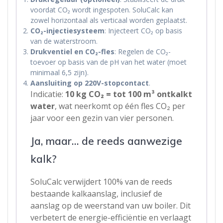
voordat CO₂ wordt ingespoten. SoluCalc kan
zowel horizontaal als verticaal worden geplaatst.
CO₂-injectiesysteem
: Injecteert CO₂ op basis
van de waterstroom.
Drukventiel en CO₂-fles
: Regelen de CO₂-
toevoer op basis van de pH van het water (moet
minimaal 6,5 zijn).
Aansluiting op 220V-stopcontact
.
Indicatie:
10 kg CO₂ = tot 100 m³ ontkalkt
water
, wat neerkomt op één fles CO₂ per
jaar voor een gezin van vier personen.
Ja, maar… de reeds aanwezige
kalk?
SoluCalc verwijdert 100% van de reeds
bestaande kalkaanslag, inclusief de
aanslag op de weerstand van uw boiler. Dit
verbetert de energie-efficiëntie en verlaagt