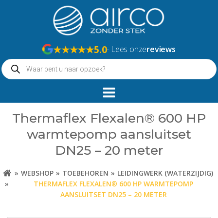
Naar
de
inhoud
springen
★★★★★
5.0
- Lees onze
reviews
Producten
zoeken
Thermaflex Flexalen® 600 HP
warmtepomp aansluitset
DN25 – 20 meter
WEBSHOP
TOEBEHOREN
LEIDINGWERK (WATERZIJDIG)
THERMAFLEX FLEXALEN® 600 HP WARMTEPOMP
AANSLUITSET DN25 – 20 METER