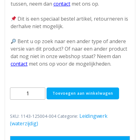
tussen, neem dan
contact
met ons op.
Dit is een speciaal bestel artikel, retourneren is
derhalve niet mogelijk.
Bent u op zoek naar een ander type of andere
versie van dit product? Of naar een ander product
dat nog niet in onze webshop staat? Neem dan
contact
met ons op voor de mogelijkheden.
Thermaflex
Toevoegen aan winkelwagen
Flexalen®
600
HP
Leidingwerk
SKU:
1143-125004-004
Categorie:
warmtepomp
(waterzijdig)
aansluitset
DN25