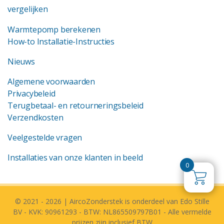
vergelijken
Warmtepomp berekenen
How-to Installatie-Instructies
Nieuws
Algemene voorwaarden
Privacybeleid
Terugbetaal- en retourneringsbeleid
Verzendkosten
Veelgestelde vragen
Installaties van onze klanten in beeld
0
© 2021 - 2026 | AircoZonderstek is onderdeel van Edo Stille
BV - KVK: 90961293 - BTW: NL865509797B01 - Alle vermelde
prijzen zijn inclusief BTW