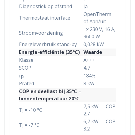
Diagnostiek op afstand
Ja
OpenTherm
Thermostaat interface
of Aan/uit
1x 230 V, 16 A,
Stroomvoorziening
3600 W
Energieverbruik stand-by
0,028 kW
Energie-efficiëntie (35°C)
Waarde
Klasse
A+++
SCOP
4,7
ηs
184%
Prated
8 kW
COP en deellast bij 35°C –
binnentemperatuur 20°C
7,5 kW — COP
Tj = -10 °C
2.7
6,7 kW — COP
Tj = -7 °C
3.2