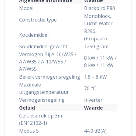
Algemene Informatie
Waarde
Model
Blackbird P80
Monoblock,
Constructie type
Lucht-Water
R290
Koudemiddel
(Propaan)
Koudemiddel gewicht
1250 gram
Vermogen Bij A-10/W35 /
8 kW / 11 kW /
A7/W35 / A-10/W55 /
8 kW / 11 kW
A7/W55
Bereik vermogensregeling
1.8 – 8 kW
Maximale
70 °C
uitgangstemperatuur
Vermogensregeling
Inverter
Geluid
Waarde
Geluidsdruk op 3m
(EN12102-1)
Modus 5
44.0 dB(A)