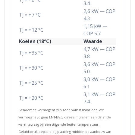
3.4
2,6 kW — COP
Tj = +7 °C
4.3
1,15 kW —
Tj = +12 °C
COP 5.7
Koelen (18°C)
Waarde
4,7 kW — COP
Tj = +35 °C
3.8
3,6 kW — COP
Tj = +30 °C
5.0
3,0 kW — COP
Tj = +25 °C
6.1
3,1 kW — COP
Tj = +20 °C
7.4
Genoemde vermogens zijn geen vollast maar deellast
vermogens volgens EN14825, deze simuleren een dalende
warmtevraag bij een stijgende buitentemperatuur.
Geluidsdruk bepaald bij plaatsing midden op aanbouw van