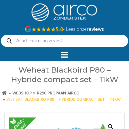
Naar
de
inhoud
springen
★★★★★
5.0
- Lees onze
reviews
Producten
zoeken
Weheat Blackbird P80 –
Hybride compact set – 11kW
WEBSHOP
R290 PROPAAN AIRCO
WEHEAT BLACKBIRD P80 – HYBRIDE COMPACT SET – 11KW