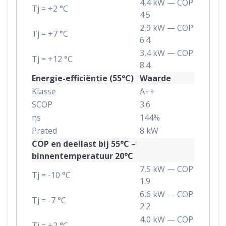
4,4 kW — COP
Tj = +2 °C
4.5
2,9 kW — COP
Tj = +7 °C
6.4
3,4 kW — COP
Tj = +12 °C
8.4
Energie-efficiëntie (55°C)
Waarde
Klasse
A++
SCOP
3.6
ηs
144%
Prated
8 kW
COP en deellast bij 55°C –
binnentemperatuur 20°C
7,5 kW — COP
Tj = -10 °C
1.9
6,6 kW — COP
Tj = -7 °C
2.2
4,0 kW — COP
Tj = +2 °C