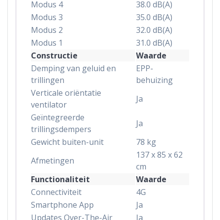
Modus 4
38.0 dB(A)
Modus 3
35.0 dB(A)
Modus 2
32.0 dB(A)
Modus 1
31.0 dB(A)
Constructie
Waarde
Demping van geluid en
EPP-
trillingen
behuizing
Verticale oriëntatie
Ja
ventilator
Geïntegreerde
Ja
trillingsdempers
Gewicht buiten-unit
78 kg
137 x 85 x 62
Afmetingen
cm
Functionaliteit
Waarde
Connectiviteit
4G
Smartphone App
Ja
Updates Over-The-Air
Ja