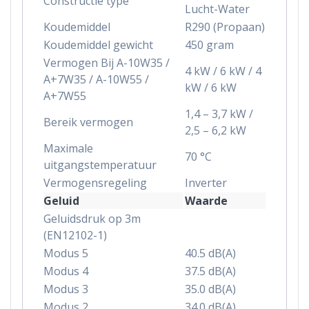
Constructie type
Lucht-Water
Koudemiddel
R290 (Propaan)
Koudemiddel gewicht
450 gram
Vermogen Bij A-10W35 /
4 kW / 6 kW / 4
A+7W35 / A-10W55 /
kW / 6 kW
A+7W55
1,4 – 3,7 kW /
Bereik vermogen
2,5 – 6,2 kW
Maximale
70 °C
uitgangstemperatuur
Vermogensregeling
Inverter
Geluid
Waarde
Geluidsdruk op 3m
(EN12102-1)
Modus 5
40.5 dB(A)
Modus 4
37.5 dB(A)
Modus 3
35.0 dB(A)
Modus 2
34.0 dB(A)