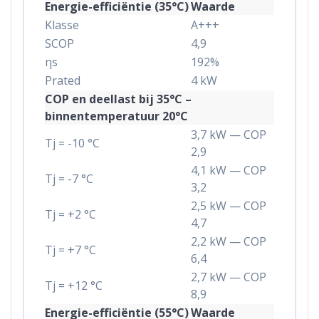
Energie-efficiëntie (35°C)
Waarde
Klasse
A+++
SCOP
4,9
ηs
192%
Prated
4 kW
COP en deellast bij 35°C –
binnentemperatuur 20°C
3,7 kW — COP
Tj = -10 °C
2,9
4,1 kW — COP
Tj = -7 °C
3,2
2,5 kW — COP
Tj = +2 °C
4,7
2,2 kW — COP
Tj = +7 °C
6,4
2,7 kW — COP
Tj = +12 °C
8,9
Energie-efficiëntie (55°C)
Waarde