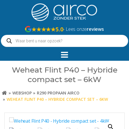
Naar
de
inhoud
springen
★★★★★
5.0
- Lees onze
reviews
Producten
zoeken
Weheat Flint P40 – Hybride
compact set – 6kW
WEBSHOP
R290 PROPAAN AIRCO
WEHEAT FLINT P40 – HYBRIDE COMPACT SET – 6KW