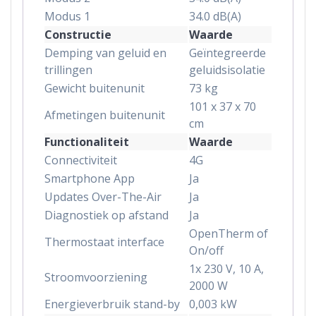
Modus 1
34.0 dB(A)
Constructie
Waarde
Demping van geluid en
Geïntegreerde
trillingen
geluidsisolatie
Gewicht buitenunit
73 kg
101 x 37 x 70
Afmetingen buitenunit
cm
Functionaliteit
Waarde
Connectiviteit
4G
Smartphone App
Ja
Updates Over-The-Air
Ja
Diagnostiek op afstand
Ja
OpenTherm of
Thermostaat interface
On/off
1x 230 V, 10 A,
Stroomvoorziening
2000 W
Energieverbruik stand-by
0,003 kW