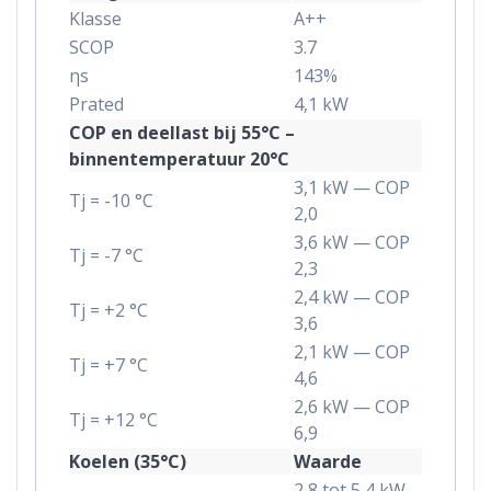
Klasse
A++
SCOP
3.7
ηs
143%
Prated
4,1 kW
COP en deellast bij 55°C –
binnentemperatuur 20°C
3,1 kW — COP
Tj = -10 °C
2,0
3,6 kW — COP
Tj = -7 °C
2,3
2,4 kW — COP
Tj = +2 °C
3,6
2,1 kW — COP
Tj = +7 °C
4,6
2,6 kW — COP
Tj = +12 °C
6,9
Koelen (35°C)
Waarde
2,8 tot 5,4 kW