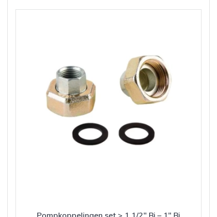
Pompkoppelingen set > 1 1/2″ Bi – 1″ Bi