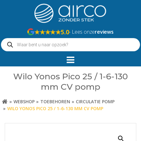
Naar
de
inhoud
springen
★★★★★
5.0
- Lees onze
reviews
Producten
zoeken
Wilo Yonos Pico 25 / 1-6-130
mm CV pomp
WEBSHOP
TOEBEHOREN
CIRCULATIE POMP
WILO YONOS PICO 25 / 1-6-130 MM CV POMP