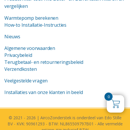
vergelijken
Warmtepomp berekenen
How-to Installatie-Instructies
Nieuws
Algemene voorwaarden
Privacybeleid
Terugbetaal- en retourneringsbeleid
Verzendkosten
Veelgestelde vragen
Installaties van onze klanten in beeld
0
© 2021 - 2026 | AircoZonderstek is onderdeel van Edo Stille
BV - KVK: 90961293 - BTW: NL865509797B01 - Alle vermelde
prijzen zijn inclusief BTW