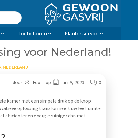
Toebehoren
Klantenservice
sing voor Nederland!
R NEDERLAND!
door
Edo
|
op
juni 9, 2023
|
0
ele kamer met een simpele druk op de knop.
novatieve oplossing transformeert uw leefruimte
el efficiënter en energiezuiniger dan met
o?