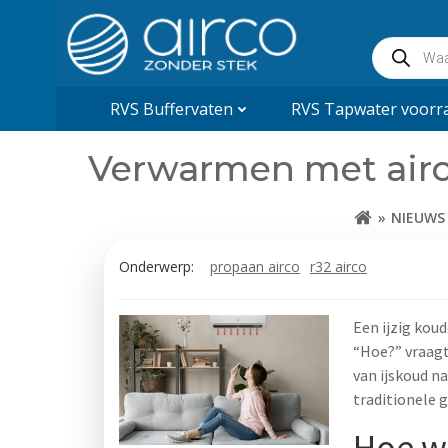
Naar
de
Producte
inhoud
zoeken
springen
RVS Buffervaten
RVS Tapwater voorra
Verwarmen met airco
NIEUWS
Onderwerp:
propaan airco
r32 airco
Een ijzig kou
“Hoe?” vraagt
van ijskoud n
traditionele 
Hoe w