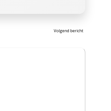
Bericht
Volgend bericht
navigatie