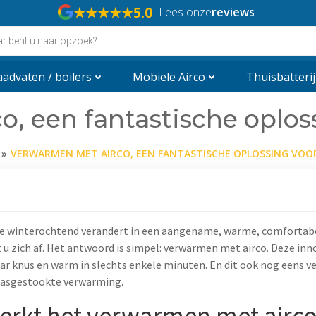
★★★★★
5.0
- Lees onze
reviews
n
advaten / boilers
Mobiele Airco
Thuisbatterij
, een fantastische oplos
VERWARMEN MET AIRCO, EEN FANTASTISCHE OPLOSSING VOO
de winterochtend verandert in een aangename, warme, comfortab
 u zich af. Het antwoord is simpel: verwarmen met airco. Deze in
aar knus en warm in slechts enkele minuten. En dit ook nog eens ve
gasgestookte verwarming.
erkt het verwarmen met airc