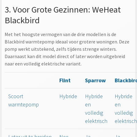
3. Voor Grote Gezinnen: WeHeat
Blackbird
Met het hoogste vermogen van de drie modellen is de
Blackbird warmtepomp ideaal voor grotere woningen. Deze
pomp werkt uitstekend, zelfs tijdens strenge winters.
Daarnaast kan dit model direct of later worden uitgebreid
naar een volledig elektrische variant.
Flint
Sparrow
Blackbir
Scoort
Hybride
Hybride
Hybride
warmtepomp
en
en
volledig
volledig
elektrisch
elektrisch
Later uit te breiden
Nee
Ja
Ja