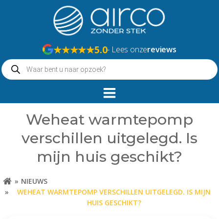
Naar
de
inhoud
springen
★★★★★
5.0
- Lees onze
reviews
Producten
zoeken
Weheat warmtepomp
verschillen uitgelegd. Is
mijn huis geschikt?
NIEUWS
WEHEAT WARMTEPOMP VERSCHILLEN UITGELEGD. IS MIJN
HUIS GESCHIKT?