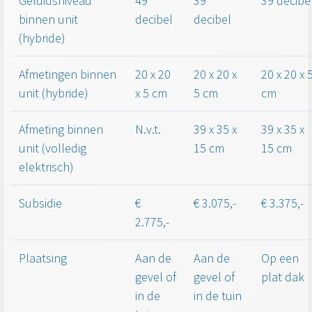
Geluidsniveau
49
39
39 decibe
binnen unit
decibel
decibel
(hybride)
Afmetingen binnen
20 x 20
20 x 20 x
20 x 20 x 
unit (hybride)
x 5 cm
5 cm
cm
Afmeting binnen
N.v.t.
39 x 35 x
39 x 35 x
unit (volledig
15 cm
15 cm
elektrisch)
Subsidie
€
€ 3.075,-
€ 3.375,-
2.775,-
Plaatsing
Aan de
Aan de
Op een
gevel of
gevel of
plat dak
in de
in de tuin