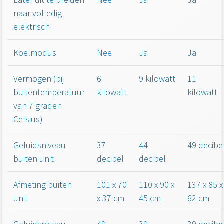
naar volledig
elektrisch
Koelmodus
Nee
Ja
Ja
Vermogen (bij
6
9 kilowatt
11
buitentemperatuur
kilowatt
kilowatt
van 7 graden
Celsius)
Geluidsniveau
37
44
49 decibe
buiten unit
decibel
decibel
Afmeting buiten
101 x 70
110 x 90 x
137 x 85 x
unit
x 37 cm
45 cm
62 cm