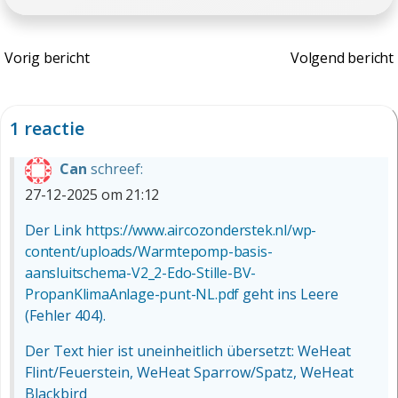
Bericht
Bericht
Vorig bericht
Volgend bericht
navigatie
navigat
1 reactie
Can
schreef:
27-12-2025 om 21:12
Der Link
https://www.aircozonderstek.nl/wp-
content/uploads/Warmtepomp-basis-
aansluitschema-V2_2-Edo-Stille-BV-
PropanKlimaAnlage-punt-NL.pdf
geht ins Leere
(Fehler 404).
Der Text hier ist uneinheitlich übersetzt: WeHeat
Flint/Feuerstein, WeHeat Sparrow/Spatz, WeHeat
Blackbird