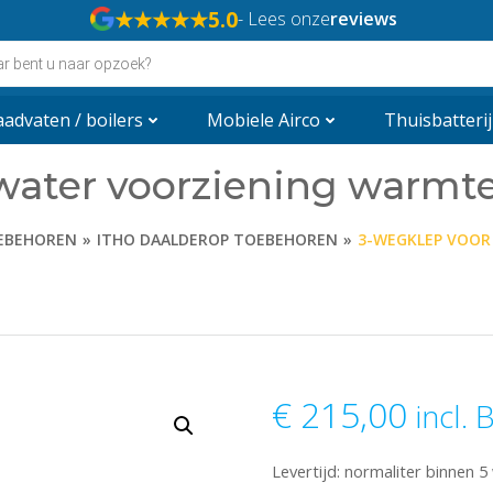
★★★★★
5.0
- Lees onze
reviews
n
advaten / boilers
Mobiele Airco
Thuisbatterij
pwater voorziening warm
OEBEHOREN
ITHO DAALDEROP TOEBEHOREN
3-WEGKLEP VOOR
€
215,00
incl.
Levertijd: normaliter binnen 