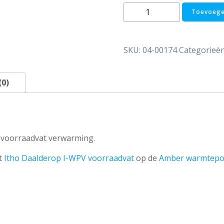
3-
Toevoege
wegklep
voor
tapwater
SKU:
04-00174
Categorieë
voorziening
warmtepomp
-
(0)
28mm
knel
aantal
 voorraadvat verwarming.
et
Itho Daalderop I-WPV voorraadvat
op de
Amber warmtep