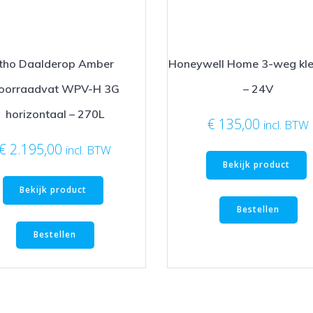
Itho Daalderop Amber
Honeywell Home 3-weg kle
oorraadvat WPV-H 3G
– 24V
horizontaal – 270L
€
135,00
incl. BTW
€
2.195,00
incl. BTW
Bekijk product
Bekijk product
Bestellen
Bestellen