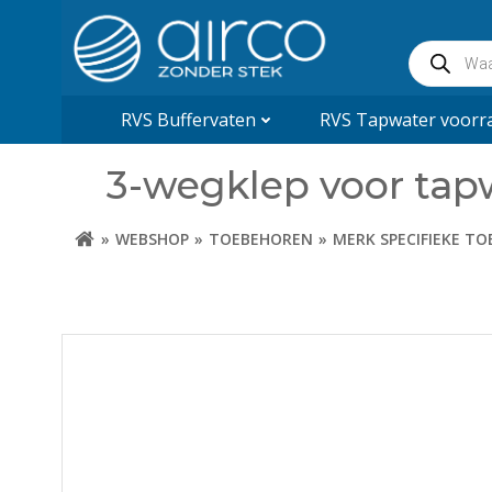
Naar
de
Producte
inhoud
zoeken
springen
RVS Buffervaten
RVS Tapwater voorra
3-wegklep voor ta
WEBSHOP
TOEBEHOREN
MERK SPECIFIEKE T