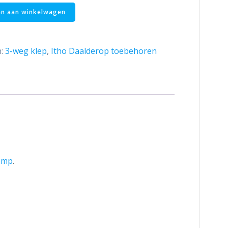
n aan winkelwagen
n:
3-weg klep
,
Itho Daalderop toebehoren
omp
.