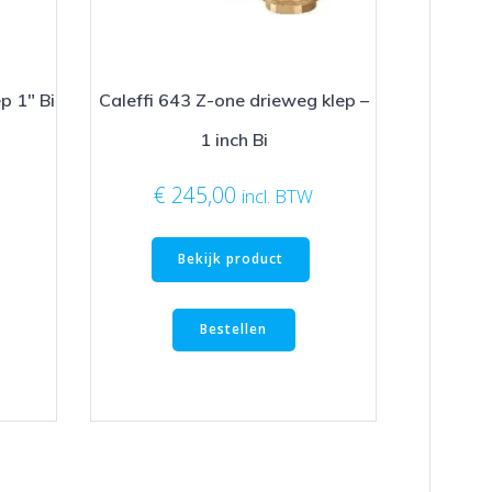
p 1″ Bi
Caleffi 643 Z-one drieweg klep –
1 inch Bi
€
245,00
incl. BTW
Bekijk product
Bestellen