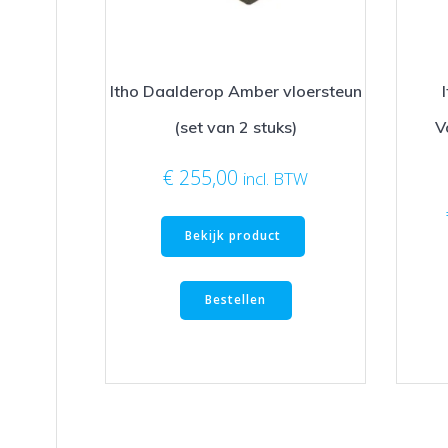
Itho Daalderop Amber vloersteun
(set van 2 stuks)
V
€
255,00
incl. BTW
Bekijk product
Bestellen