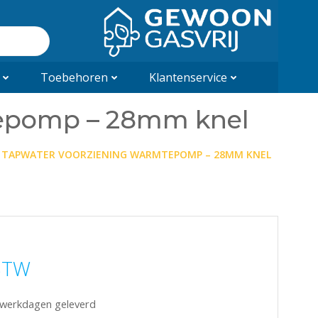
Toebehoren
Klantenservice
tepomp – 28mm knel
 TAPWATER VOORZIENING WARMTEPOMP – 28MM KNEL
 BTW
5 werkdagen geleverd