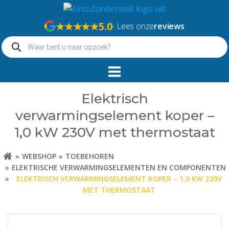
Naar
de
★★★★★
5.0
- Lees onze
reviews
inhoud
Producten
springen
zoeken
Elektrisch
verwarmingselement koper –
1,0 kW 230V met thermostaat
WEBSHOP
TOEBEHOREN
ELEKTRISCHE VERWARMINGSELEMENTEN EN COMPONENTEN
ELEKTRISCH VERWARMINGSELEMENT KOPER – 1,0 KW 230V
MET THERMOSTAAT