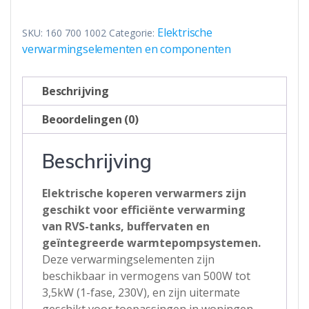
koper
-
Elektrische
SKU:
160 700 1002
Categorie:
1,0
verwarmingselementen en componenten
kW
230V
Beschrijving
met
thermostaat
Beoordelingen (0)
aantal
Beschrijving
Elektrische koperen verwarmers zijn
geschikt voor efficiënte verwarming
van RVS-tanks, buffervaten en
geïntegreerde warmtepompsystemen.
Deze verwarmingselementen zijn
beschikbaar in vermogens van 500W tot
3,5kW (1-fase, 230V), en zijn uitermate