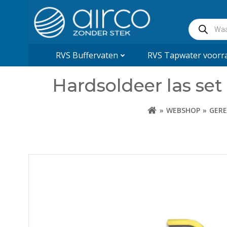
Naar
de
Producte
inhoud
zoeken
springen
RVS Buffervaten
RVS Tapwater voorra
Hardsoldeer las set
WEBSHOP
GERE