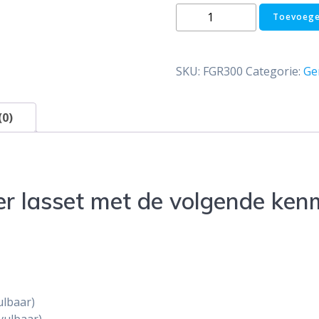
Hardsoldeer
Toevoege
las
set
met
SKU:
FGR300
Categorie:
Ge
voorgevulde
butaan
en
(0)
zuurstof
cilinder
aantal
r lasset met de volgende ken
ulbaar)
avulbaar)