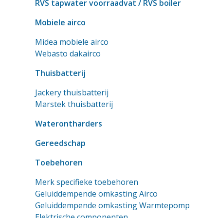
RVS tapwater voorraadvat
/ RVS boiler
Mobiele airco
Midea mobiele airco
Webasto dakairco
Thuisbatterij
Jackery thuisbatterij
Marstek thuisbatterij
Waterontharders
Gereedschap
Toebehoren
Merk specifieke toebehoren
Geluiddempende omkasting Airco
Geluiddempende omkasting Warmtepomp
Elektrische componenten