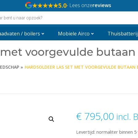
★★★★★
5.0
- Lees onze
reviews
n
advaten / boilers
Mobiele Airco
Thuisbatterij
 met voorgevulde butaan 
EDSCHAP
HARDSOLDEER LAS SET MET VOORGEVULDE BUTAAN E
€
795,00
incl.
Levertijd: normaliter binnen 