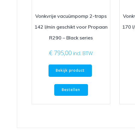
Vonkvrije vacuümpomp 2-traps
Vonk
142 l/min geschikt voor Propaan
170 l
R290 – Black series
€
795,00
incl. BTW
Bekijk product
Bestellen