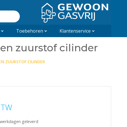
Toebehoren
Klantenservice
en zuurstof cilinder
N ZUURSTOF CILINDER
 BTW
5 werkdagen geleverd