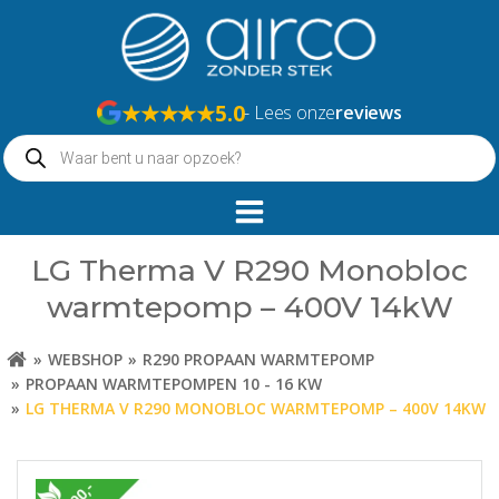
Naar
de
inhoud
springen
★★★★★
5.0
- Lees onze
reviews
Producten
zoeken
LG Therma V R290 Monobloc
warmtepomp – 400V 14kW
WEBSHOP
R290 PROPAAN WARMTEPOMP
PROPAAN WARMTEPOMPEN 10 - 16 KW
LG THERMA V R290 MONOBLOC WARMTEPOMP – 400V 14KW