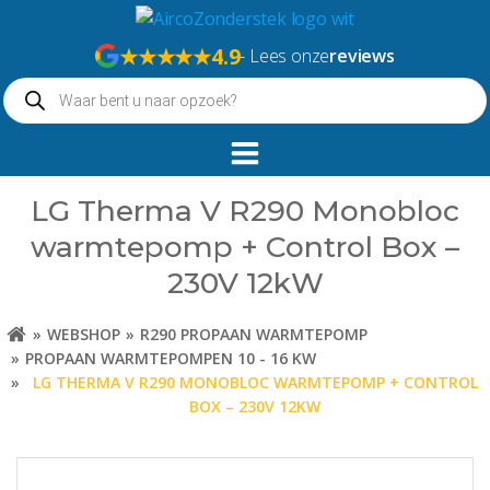
Naar
de
★★★★★
4.9
- Lees onze
reviews
inhoud
Producten
springen
zoeken
LG Therma V R290 Monobloc
warmtepomp + Control Box –
230V 12kW
WEBSHOP
R290 PROPAAN WARMTEPOMP
PROPAAN WARMTEPOMPEN 10 - 16 KW
LG THERMA V R290 MONOBLOC WARMTEPOMP + CONTROL
BOX – 230V 12KW