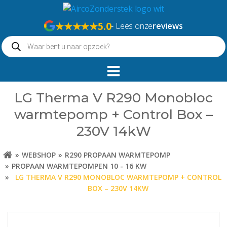
Naar
de
★★★★★
5.0
- Lees onze
reviews
inhoud
Producten
springen
zoeken
LG Therma V R290 Monobloc
warmtepomp + Control Box –
230V 14kW
WEBSHOP
R290 PROPAAN WARMTEPOMP
PROPAAN WARMTEPOMPEN 10 - 16 KW
LG THERMA V R290 MONOBLOC WARMTEPOMP + CONTROL
BOX – 230V 14KW