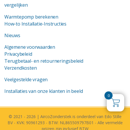
vergelijken
Warmtepomp berekenen
How-to Installatie-Instructies
Nieuws
Algemene voorwaarden
Privacybeleid
Terugbetaal- en retourneringsbeleid
Verzendkosten
Veelgestelde vragen
Installaties van onze klanten in beeld
0
© 2021 - 2026 | AircoZonderstek is onderdeel van Edo Stille
BV - KVK: 90961293 - BTW: NL865509797B01 - Alle vermelde
prijzen zijn inclusief BTW