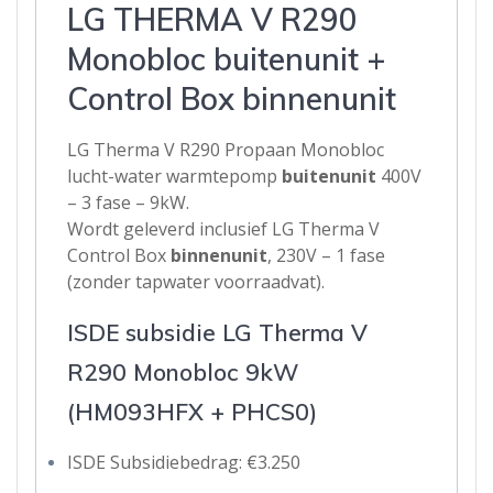
LG THERMA V R290
Monobloc buitenunit +
Control Box binnenunit
LG Therma V R290 Propaan Monobloc
lucht-water warmtepomp
buitenunit
400V
– 3 fase – 9kW.
Wordt geleverd inclusief LG Therma V
Control Box
binnenunit
, 230V – 1 fase
(zonder tapwater voorraadvat).
ISDE subsidie LG Therma V
R290 Monobloc 9kW
(HM093HFX + PHCS0)
ISDE Subsidiebedrag: €3.250