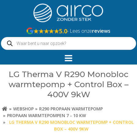
Naar
de
inhoud
springen
★★★★★
5.0
- Lees onze
reviews
Producten
zoeken
LG Therma V R290 Monobloc
warmtepomp + Control Box –
400V 9kW
WEBSHOP
R290 PROPAAN WARMTEPOMP
PROPAAN WARMTEPOMPEN 7 - 10 KW
LG THERMA V R290 MONOBLOC WARMTEPOMP + CONTROL
BOX – 400V 9KW