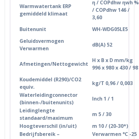
η / COPdhw ηwh %
Warmwatertank ERP
/ COPdhw 146 /
gemiddeld klimaat
3,60
Buitenunit
WH-WDG05LE5
Geluidsvermogen
dB(A) 52
Verwarmen
H x B x D mm/kg
Afmetingen/Nettogewicht
996 x 980 x 430 / 98
Koudemiddel (R290)/CO2
kg/T 0,96 / 0,003
equiv.
Waterleidingconnector
Inch 1 / 1
(binnen-/buitenunits)
Leidinglengte
m 5 / 30
standaard/maximum
Hoogteverschil (in/uit)
m 10 / (20-30*)
Bedrijfsbereik –
Verwarmen °C -25