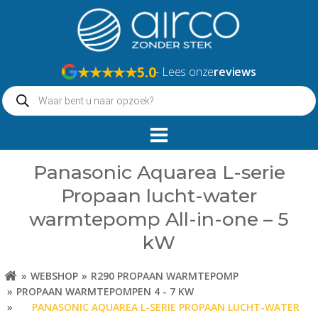
Naar
de
inhoud
springen
★★★★★
5.0
- Lees onze
reviews
Producten
zoeken
Panasonic Aquarea L-serie
Propaan lucht-water
warmtepomp All-in-one – 5
kW
WEBSHOP
R290 PROPAAN WARMTEPOMP
PROPAAN WARMTEPOMPEN 4 - 7 KW
PANASONIC AQUAREA L-SERIE PROPAAN LUCHT-WATER