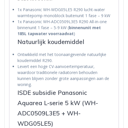
1x Panasonic WH-WDG05LE5 R290 lucht-water
warmtepomp monoblock buitenunit 1 fase – 9 kW
1x Panasonic WH-ADC0509L3E5 R290 All-in-one
binnenunit 1 fase – 5-9 kW (
binnenunit met
185L tapwater voorraadvat
)
Natuurlijk koudemiddel
Ontwikkeld met het toonaangevende natuurlijke
koudemiddel R290.
Levert een hoge CV-aanvoertemperatuur,
waardoor traditionele radiatoren behouden
kunnen blijven zonder grote aanpassingen aan de
woning.
ISDE subsidie Panasonic
Aquarea L-serie 5 kW (WH-
ADC0509L3E5 + WH-
WDG05LE5)