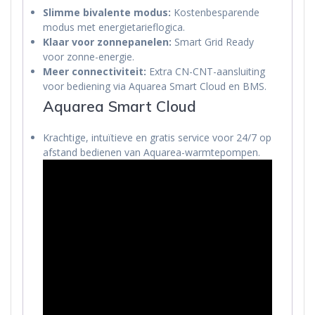
Slimme bivalente modus:
Kostenbesparende
modus met energietarieflogica.
Klaar voor zonnepanelen:
Smart Grid Ready
voor zonne-energie.
Meer connectiviteit:
Extra CN-CNT-aansluiting
voor bediening via Aquarea Smart Cloud en BMS.
Aquarea Smart Cloud
Krachtige, intuïtieve en gratis service voor 24/7 op
afstand bedienen van Aquarea-warmtepompen.