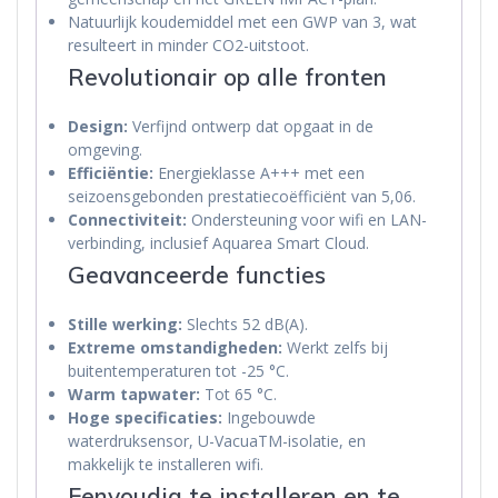
Natuurlijk koudemiddel met een GWP van 3, wat
resulteert in minder CO2-uitstoot.
Revolutionair op alle fronten
Design:
Verfijnd ontwerp dat opgaat in de
omgeving.
Efficiëntie:
Energieklasse A+++ met een
seizoensgebonden prestatiecoëfficiënt van 5,06.
Connectiviteit:
Ondersteuning voor wifi en LAN-
verbinding, inclusief Aquarea Smart Cloud.
Geavanceerde functies
Stille werking:
Slechts 52 dB(A).
Extreme omstandigheden:
Werkt zelfs bij
buitentemperaturen tot -25 °C.
Warm tapwater:
Tot 65 °C.
Hoge specificaties:
Ingebouwde
waterdruksensor, U-VacuaTM-isolatie, en
makkelijk te installeren wifi.
Eenvoudig te installeren en te