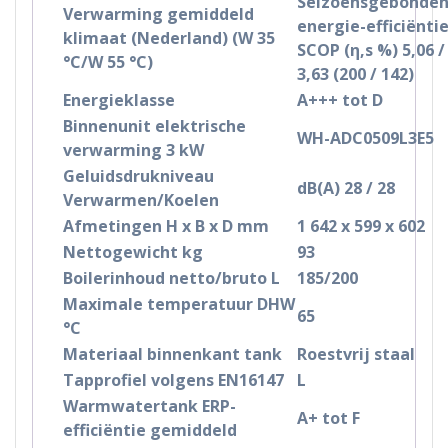
Seizoensgebonde
Verwarming gemiddeld
energie-efficiënti
klimaat (Nederland) (W 35
SCOP (η,s %) 5,06 /
°C/W 55 °C)
3,63 (200 / 142)
Energieklasse
A+++ tot D
Binnenunit elektrische
WH-ADC0509L3E5
verwarming 3 kW
Geluidsdrukniveau
dB(A) 28 / 28
Verwarmen/Koelen
Afmetingen H x B x D mm
1 642 x 599 x 602
Nettogewicht kg
93
Boilerinhoud netto/bruto L
185/200
Maximale temperatuur DHW
65
°C
Materiaal binnenkant tank
Roestvrij staal
Tapprofiel volgens EN16147
L
Warmwatertank ERP-
A+ tot F
efficiëntie gemiddeld