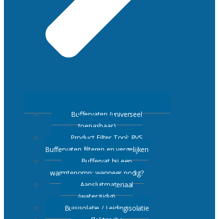
Buffervaten (universeel
toepasbaar)
Product Filter Tool: RVS
Buffervaten filteren en vergelijken
Buffervat bij een
warmtepomp: wanneer nodig?
Aansluitmateriaal
(waterzijdig)
Buisisolatie / Leidingisolatie