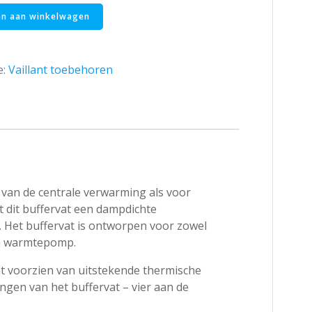
n aan winkelwagen
e:
Vaillant toebehoren
g van de centrale verwarming als voor
t dit buffervat een dampdichte
 Het buffervat is ontworpen voor zowel
en warmtepomp.
t voorzien van uitstekende thermische
ngen van het buffervat – vier aan de