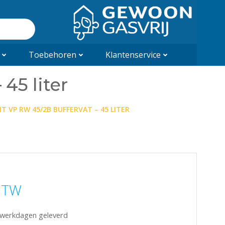
Toebehoren
Klantenservice
45 liter
T VP RW 45/2B BUFFERVAT – 45 LITER
 BTW
5 werkdagen geleverd