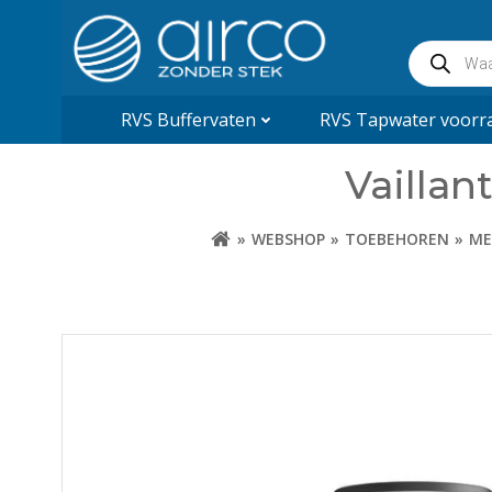
Naar
de
Producte
inhoud
zoeken
springen
RVS Buffervaten
RVS Tapwater voorra
Vaillan
WEBSHOP
TOEBEHOREN
ME