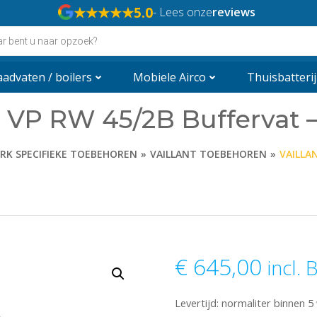
★★★★★
5.0
- Lees onze
reviews
n
advaten / boilers
Mobiele Airco
Thuisbatterij
t VP RW 45/2B Buffervat – 
RK SPECIFIEKE TOEBEHOREN
VAILLANT TOEBEHOREN
VAILLAN
€
645,00
incl.
Levertijd: normaliter binnen 