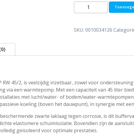
Vaillant
Toevoege
VP
RW
45/2B
SKU:
0010034126
Categori
Buffervat
-
45
(0)
liter
aantal
P RW 45/2, is veelzijdig inzetbaar, zowel voor ondersteunin
ng via een warmtepomp. Met een capaciteit van 45 liter bied
installaties met lucht/water- of bodem/water-warmtepompen.
s passieve koeling (boven het dauwpunt), in synergie met e
eschermende zwarte laklaag tegen corrosie, is dit bufferva
chte elastomere schuimisolatie. Bovendien zijn de aansluiti
olledig geïsoleerd voor optimale prestaties.