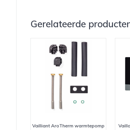
Gerelateerde producte
Vailliant AroTherm warmtepomp
Vaill