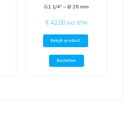
G1 1/4″ – Ø 28 mm
€
42,00
incl. BTW
Bekijk product
Bestellen