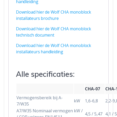
handleiding
Download hier de Wolf CHA monoblock
installateurs brochure
Download hier de Wolf CHA monoblock
technisch document
Download hier de Wolf CHA monoblock
installateurs handleiding
Alle specificaties:
CHA-07
CHA-
Vermogensbereik bij A-
kW
1,6-6,8
2,2-9,
7/W35
A7/W35 Nominaal vermogen
kW /
4,5 / 5,47
4,1 / 
/ COP volgens EN14511
–