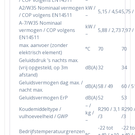
A2/W35 Nominaal vermogen
kW /
5,15 / 4,54
5,75 /
/ COP volgens EN14511
–
A-7/W35 Nominaal
kW /
vermogen / COP volgens
5,88 / 2,73
7,97 /
–
EN14511
max. aanvoer (zonder
°C
70
70
elektrisch element)
Geluidsdruk ’s nachts max.
(vrij opgesteld, op 3m
dB(A)
32
34
afstand)
Geluidsvermogen dag max. /
dB(A)
58 / 49
60 / 5
nacht max.
Geluidsvermogen ErP
dB(A)
52
53
– /
Koudemiddeltype /
R290 / 3,1
R290 /
kg /
vulhoeveelheid / GWP
/3
/3
–
-22 tot
-22 to
Bedrijfstemperatuurgrenzen
°C
+40 / +10
+40 /