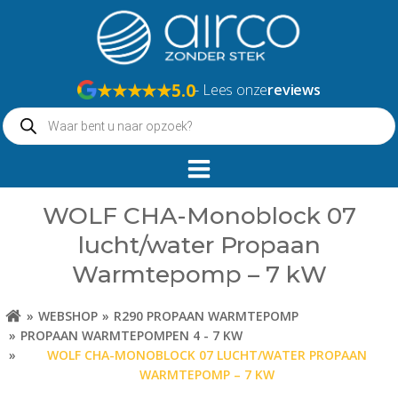
Naar
de
inhoud
springen
★★★★★
5.0
- Lees onze
reviews
Producten
zoeken
WOLF CHA-Monoblock 07
lucht/water Propaan
Warmtepomp – 7 kW
WEBSHOP
R290 PROPAAN WARMTEPOMP
PROPAAN WARMTEPOMPEN 4 - 7 KW
WOLF CHA-MONOBLOCK 07 LUCHT/WATER PROPAAN
WARMTEPOMP – 7 KW