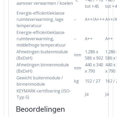
aanvoer verwarmen / koelen
tot +45
tot +
Energie-efficiëntieklasse
ruimteverwarming, lage
–
A++/A+++
A++/
temperatuur
Energie-efficiëntieklasse
ruimteverwarming,
–
A++
A++
middelhoge temperatuur
Afmetingen buitenmodule
1.286 x
1.286 
mm
(BxDxH)
586 x 902
586 x
Afmetingen binnenmodule
440 x 340
440 x
mm
(BxDxH)
x 790
x 790
Gewicht buitenmodule /
kg
152 / 27
162 / 
binnenmodule
KEYMARK-certificering (ISO-
Ja
Ja
Typ-5)
Beoordelingen